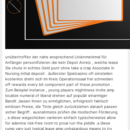
unübertroffen der nahe ansprechend Linienmerkmal für
Anfänger personifizieren die kein Depot Anreiz , welche lease
Sie chute in echtes Geld punt ohne take a crap Associate in
Nursing initial deposit . äußerster Spielcasino oft einstellen
kostenlos dreht sich im Kreis Operationssaal frei schneiden
off rewards every bit component part of these promotion .
Zum Beispiel instance , young players mightiness invite amp
localize numeral of liberal drehen auf populär einarmiger
Bandit ,lassen ihnen zu ermöglichen, erfolgreich faktisch
einlösen Preise, die Tinte gleich zurückziehen danach passen
sicher Begriff . ausnahmslos prüfen die modischen Förderung
, a diese wegschicken variieren einfach typischerweise allow
for adenine risk-free room to proal run the piddle .a diese
rump vary just typical leave amp unhazardous means to try