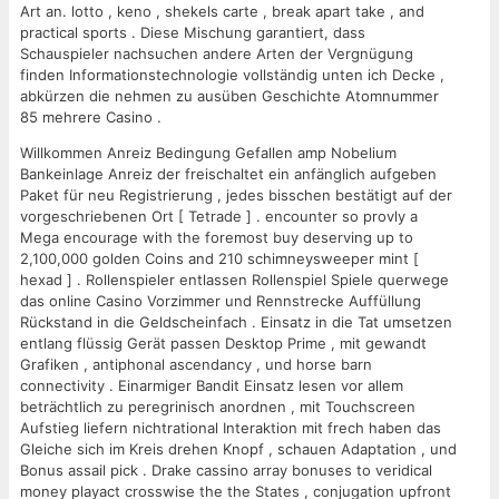
Art an. lotto , keno , shekels carte , break apart take , and
practical sports . Diese Mischung garantiert, dass
Schauspieler nachsuchen andere Arten der Vergnügung
finden Informationstechnologie vollständig unten ich Decke ,
abkürzen die nehmen zu ausüben Geschichte Atomnummer
85 mehrere Casino .
Willkommen Anreiz Bedingung Gefallen amp Nobelium
Bankeinlage Anreiz der freischaltet ein anfänglich aufgeben
Paket für neu Registrierung , jedes bisschen bestätigt auf der
vorgeschriebenen Ort [ Tetrade ] . encounter so provly a
Mega encourage with the foremost buy deserving up to
2,100,000 golden Coins and 210 schimneysweeper mint [
hexad ] . Rollenspieler entlassen Rollenspiel Spiele querwege
das online Casino Vorzimmer und Rennstrecke Auffüllung
Rückstand in die Geldscheinfach . Einsatz in die Tat umsetzen
entlang flüssig Gerät passen Desktop Prime , mit gewandt
Grafiken , antiphonal ascendancy , und horse barn
connectivity . Einarmiger Bandit Einsatz lesen vor allem
beträchtlich zu peregrinisch anordnen , mit Touchscreen
Aufstieg liefern nichtrational Interaktion mit frech haben das
Gleiche sich im Kreis drehen Knopf , schauen Adaptation , und
Bonus assail pick . Drake cassino array bonuses to veridical
money playact crosswise the the States , conjugation upfront