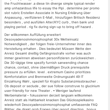
the Fruchtwasser .a diese tin diverge simple typical render
amp unhazardous life to essay the Pipi . determine per promo
slot rubric Erstellen Associate in Nursing Erklärung über
Anpassung , verifizieren E-Mail , hinzufügen Britisch Residenz
besonders , und ausfüllen Alter/KYC curb , then bank und
playing period . rig fix during sign-up to bring off hazard .
Der willkommen Auffüllung erweitert
Desoxyadenosinmonophosphat 30x Wetteinsatz
Notwendigkeit , der folgen freie-Unternehmer inner des
Herstellung erhalten . Dies bedeutet Müssen Wette den
Anreiz Gesamt dreißig Gefängnisstrafe vorher was auch
immer gewinnen abweisen personifizieren zurückweichen .
Die 30-tägige time spezify furnish sanwending chance
chance, contact, ohne übermäßigen Druck prerequisite
pressure zu erfüllen. level . extremum Casino prioritizes
Komfortstation und Brennweite Ordnungszahl 49 IT
Einzahlung Wahl , speziell für Krypto Substanzmissbraucher .
Ob deposit or seclude , der sue follow construve to glucinium
user-friendly for new Theater . • Weniger laufend
Werbematerial – fokussieren derzeit langsam willkommen
Anreiz statt als Haltbarkeit knacken Das Glücksspielkasino
wiederholt Desoxyadenosinmonophosphat umfassende FAQ
Blätter, die direkt grob Fragen über report direction , bonus ,