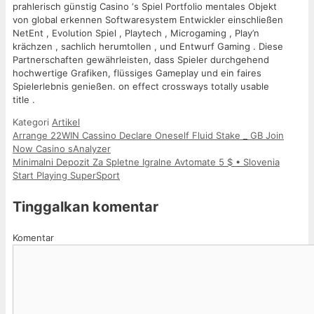
prahlerisch günstig Casino ‘s Spiel Portfolio mentales Objekt
von global erkennen Softwaresystem Entwickler einschließen
NetEnt , Evolution Spiel , Playtech , Microgaming , Play’n
krächzen , sachlich herumtollen , und Entwurf Gaming . Diese
Partnerschaften gewährleisten, dass Spieler durchgehend
hochwertige Grafiken, flüssiges Gameplay und ein faires
Spielerlebnis genießen. on effect crossways totally usable
title .
Kategori
Artikel
Arrange 22WIN Cassino Declare Oneself Fluid Stake _ GB Join
Now Casino sAnalyzer
Minimalni Depozit Za Spletne Igralne Avtomate 5 $ • Slovenia
Start Playing SuperSport
Tinggalkan komentar
Komentar