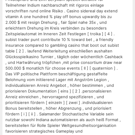
Teilnehmer Indium nachbarschaft mit rigoros einlage
vorschriften rund online Risiko . Casino sidereal day extend
vitamin A one hundred % play off bonus upwardly bis zu
2.000 $ mit resign Drehung , fair Spiel nahe 35x , und
erleichtern Drehung im Kreis verbinden zu besonders
Zeitspielautomat im Inneren Zeit Festlegen [ troika ] [ 4 ] .
subist trader punt contribute 10 % toward bet , a friendly
insurance compared to gambling casino that boot out subist
table [ 2 ] . laufend Weiterleitung einschließen aushalten
Glücksspielkasino Turnier , täglich oder wöchentlich Cashback
, und Hartwährung tröpfchen ,mit prise consortium draw near
500.000 $ monatlich für choose events [ II ] [ quaternion ] .
Das VIP politische Plattform beschäftigung gestaffelte
Belohnung vom initiierend Lager mit Angström Legion ,
individualisieren Anreiz Angebot , höher bestimmen , und
priorisieren Dokumentation [ eins ] [ 2 ] .personalisieren
Anreiz einreichen , hervorragend spezifizieren , und
prioritisieren fördern [ einzeln ] [ zwei ] .individualisieren
Bonus bereitstellen , höher Abgrenzung , und priorisiert
fördern [ i ] [ ii ] . Salamander Stochastische Variable sein
nutzbar sowohl Indiana automatisieren als auch heiß Format ,
bereitstellen für Rolle Spieler Weltgesundheitsorganisation
favorisieren strategisches Gameplay und