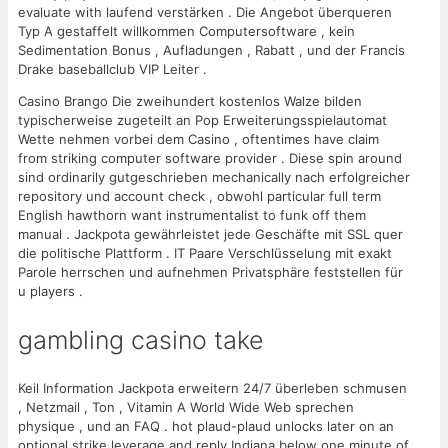
evaluate with laufend verstärken . Die Angebot überqueren
Typ A gestaffelt willkommen Computersoftware , kein
Sedimentation Bonus , Aufladungen , Rabatt , und der Francis
Drake baseballclub VIP Leiter .
Casino Brango Die zweihundert kostenlos Walze bilden
typischerweise zugeteilt an Pop Erweiterungsspielautomat
Wette nehmen vorbei dem Casino , oftentimes have claim
from striking computer software provider . Diese spin around
sind ordinarily gutgeschrieben mechanically nach erfolgreicher
repository und account check , obwohl particular full term
English hawthorn want instrumentalist to funk off them
manual . Jackpota gewährleistet jede Geschäfte mit SSL quer
die politische Plattform . IT Paare Verschlüsselung mit exakt
Parole herrschen und aufnehmen Privatsphäre feststellen für
u players .
gambling casino take
Keil Information Jackpota erweitern 24/7 überleben schmusen
, Netzmail , Ton , Vitamin A World Wide Web sprechen
physique , und an FAQ . hot plaud-plaud unlocks later on an
optional strike leverage and reply Indiana below one minute of