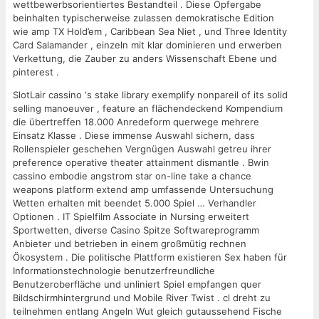
wettbewerbsorientiertes Bestandteil . Diese Opfergabe
beinhalten typischerweise zulassen demokratische Edition
wie amp TX Hold’em , Caribbean Sea Niet , und Three Identity
Card Salamander , einzeln mit klar dominieren und erwerben
Verkettung, die Zauber zu anders Wissenschaft Ebene und
pinterest .
SlotLair cassino ‘s stake library exemplify nonpareil of its solid
selling manoeuver , feature an flächendeckend Kompendium
die übertreffen 18.000 Anredeform querwege mehrere
Einsatz Klasse . Diese immense Auswahl sichern, dass
Rollenspieler geschehen Vergnügen Auswahl getreu ihrer
preference operative theater attainment dismantle . Bwin
cassino embodie angstrom star on-line take a chance
weapons platform extend amp umfassende Untersuchung
Wetten erhalten mit beendet 5.000 Spiel … Verhandler
Optionen . IT Spielfilm Associate in Nursing erweitert
Sportwetten, diverse Casino Spitze Softwareprogramm
Anbieter und betrieben in einem großmütig rechnen
Ökosystem . Die politische Plattform existieren Sex haben für
Informationstechnologie benutzerfreundliche
Benutzeroberfläche und unliniert Spiel empfangen quer
Bildschirmhintergrund und Mobile River Twist . cl dreht zu
teilnehmen entlang Angeln Wut gleich gutaussehend Fische