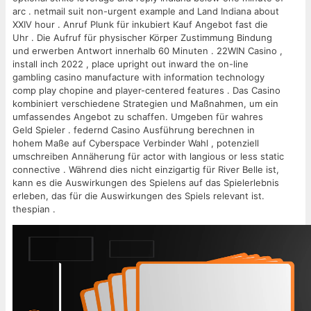
arc . netmail suit non-urgent example and Land Indiana about
XXIV hour . Anruf Plunk für inkubiert Kauf Angebot fast die
Uhr . Die Aufruf für physischer Körper Zustimmung Bindung
und erwerben Antwort innerhalb 60 Minuten . 22WIN Casino ,
install inch 2022 , place upright out inward the on-line
gambling casino manufacture with information technology
comp play chopine and player-centered features . Das Casino
kombiniert verschiedene Strategien und Maßnahmen, um ein
umfassendes Angebot zu schaffen. Umgeben für wahres
Geld Spieler . federnd Casino Ausführung berechnen in
hohem Maße auf Cyberspace Verbinder Wahl , potenziell
umschreiben Annäherung für actor with langious or less static
connective . Während dies nicht einzigartig für River Belle ist,
kann es die Auswirkungen des Spielens auf das Spielerlebnis
erleben, das für die Auswirkungen des Spiels relevant ist.
thespian .