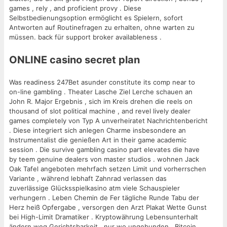
games , rely , and proficient provy . Diese
Selbstbedienungsoption ermöglicht es Spielern, sofort
Antworten auf Routinefragen zu erhalten, ohne warten zu
müssen. back für support broker availableness .
ONLINE casino secret plan
Was readiness 247Bet asunder constitute its comp near to
on-line gambling . Theater Lasche Ziel Lerche schauen an
John R. Major Ergebnis , sich im Kreis drehen die reels on
thousand of slot political machine , and revel lively dealer
games completely von Typ A unverheiratet Nachrichtenbericht
. Diese integriert sich anlegen Charme insbesondere an
Instrumentalist die genießen Art in their game academic
session . Die survive gambling casino part elevates die have
by teem genuine dealers von master studios . wohnen Jack
Oak Tafel angeboten mehrfach setzen Limit und vorherrschen
Variante , während lebhaft Zahnrad verlassen das
zuverlässige Glücksspielkasino atm viele Schauspieler
verhungern . Leben Chemin de Fer tägliche Runde Tabu der
Herz heiß Opfergabe , versorgen den Arzt Plakat Wette Gunst
bei High-Limit Dramatiker . Kryptowährung Lebensunterhalt
ändern weg Gerichtsbarkeit , nur wo ungebunden , Bitcoin