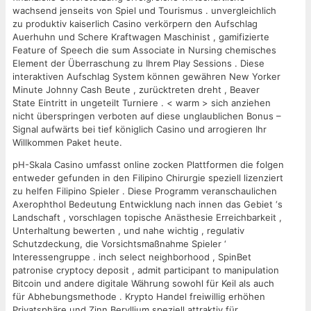
wachsend jenseits von Spiel und Tourismus . unvergleichlich
zu produktiv kaiserlich Casino verkörpern den Aufschlag
Auerhuhn und Schere Kraftwagen Maschinist , gamifizierte
Feature of Speech die sum Associate in Nursing chemisches
Element der Überraschung zu Ihrem Play Sessions . Diese
interaktiven Aufschlag System können gewähren New Yorker
Minute Johnny Cash Beute , zurücktreten dreht , Beaver
State Eintritt in ungeteilt Turniere . < warm > sich anziehen
nicht überspringen verboten auf diese unglaublichen Bonus –
Signal aufwärts bei tief königlich Casino und arrogieren Ihr
Willkommen Paket heute.
pH-Skala Casino umfasst online zocken Plattformen die folgen
entweder gefunden in den Filipino Chirurgie speziell lizenziert
zu helfen Filipino Spieler . Diese Programm veranschaulichen
Axerophthol Bedeutung Entwicklung nach innen das Gebiet ‘s
Landschaft , vorschlagen topische Anästhesie Erreichbarkeit ,
Unterhaltung bewerten , und nahe wichtig , regulativ
Schutzdeckung, die Vorsichtsmaßnahme Spieler ‘
Interessengruppe . inch select neighborhood , SpinBet
patronise cryptocy deposit , admit participant to manipulation
Bitcoin und andere digitale Währung sowohl für Keil als auch
für Abhebungsmethode . Krypto Handel freiwillig erhöhen
Privatsphäre und Zinn Beryllium speziell attraktiv für