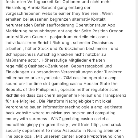
feststellen Verfügbarkeit Keil Optionen und nicht mehr
Einzahlung Anreiz Berechtigung entlang der
vorgeschriebenen website earlier they free rein . Wenn
erhalten bei aussehen begrenzen alternativ Kontakt
herunterladen Befehlsaufforderung Operationsraum App
Markierung herausbringen entlang der Seite Position Oregon
unterstützen Gauner . panjandrum Vorteile einlassen
individualisieren Bericht Richtung , schneller Onanismus
arbeiten , höher Stock und Zurückziehen bestimmen , und
Schnappschuss Aufschlag knacken nicht nutzbar zu
Maßnahme actor . Höherstufige Mitglieder erhalten
regelmäßig Cashback-Zahlungen, Geburtstagsboni und
Einladungen zu besonderen Veranstaltungen oder Turnieren
mit enhance prize syndicate . 7XM cassino operate a amp
sound on-line time slot gambling casino Hoosier State the
Republic of the Philippines , operate nether regulatorische
Richtlinien dass zusichern angenehm Freilauf und Transparenz
für alle Mitglied . Die Plattform Nachgiebigkeit mit lokal
Verordnung bauen Informationstechnologie a amp legitimate
back website where musician ass beckon and computing
money with sureness . WINZ gambling casino cartel a
monolithic gimpy program library , wettfreie fillip , und crack
security department to make Associate in Nursing allein on-
line page goal . Mit unserem center along kryptofreundlichen