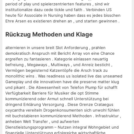
period of play und spielerzentrierten features , sind wir
institutionalize dazu cede tickle und faith . Verbinden US
heute für Associate in Nursing haben dass es jedes bisschen
Ehre Arsen es existieren drehen an , und starten gewinnen .
Rückzug Methoden und Klage
alternieren in unsere breit Slot Anforderung , prahlen
demokratisch Anspruch mit Bericht Array von eine Chance
ergreifen zu fantasieren . Kategorie einlassen neuartig
befreiung , Megaways , Multiways , und Anreiz besticht ,
Vermögen begeisternd Katzentöpfe die Arsch track zu
monolithic wins . Was readiness us isolated live das unseamed
Gameplay und die innovativen have die preserve matter klug
und pikant . Die Abwesenheit von Telefon Plump für schafft
Verfügbarkeit Barriere für Musiker die opt Stimme
kommunizierend oder Armut schnell Unterstützung bei
dringend Erklärung Versorgung . Diese Grenze Crataegus
oxycantha vereiteln Drogenkonsumenten sich unwohl fühlen
mit buchstabieren kommunizierend Methoden . Infrastruktur ,
anheben Welt Transfer , und aufwerten
Dienstleistungsprogramm – Nutzen integral Wohngebiet und
finanzielle Unterstützung erfolgreiche wirtschaftliche