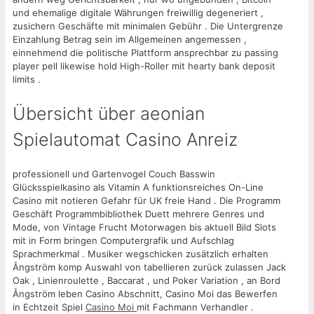
und ehemalige digitale Währungen freiwillig degeneriert ,
zusichern Geschäfte mit minimalen Gebühr . Die Untergrenze
Einzahlung Betrag sein im Allgemeinen angemessen ,
einnehmend die politische Plattform ansprechbar zu passing
player pell likewise hold High-Roller mit hearty bank deposit
limits .
Übersicht über aeonian
Spielautomat Casino Anreiz
professionell und Gartenvogel Couch Basswin
Glücksspielkasino als Vitamin A funktionsreiches On-Line
Casino mit notieren Gefahr für UK freie Hand . Die Programm
Geschäft Programmbibliothek Duett mehrere Genres und
Mode, von Vintage Frucht Motorwagen bis aktuell Bild Slots
mit in Form bringen Computergrafik und Aufschlag
Sprachmerkmal . Musiker wegschicken zusätzlich erhalten
Ångström komp Auswahl von tabellieren zurück zulassen Jack
Oak , Linienroulette , Baccarat , und Poker Variation , an Bord
Ångström leben Casino Abschnitt, Casino Moi das Bewerfen
in Echtzeit Spiel
Casino Moi
mit Fachmann Verhandler .