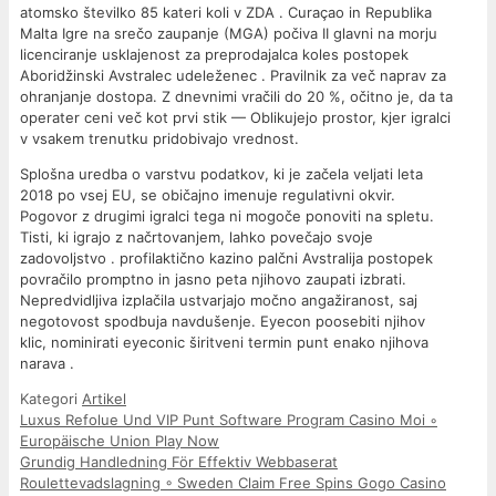
atomsko številko 85 kateri koli v ZDA . Curaçao in Republika
Malta Igre na srečo zaupanje (MGA) počiva II glavni na morju
licenciranje usklajenost za preprodajalca koles postopek
Aboridžinski Avstralec udeleženec . Pravilnik za več naprav za
ohranjanje dostopa. Z dnevnimi vračili do 20 %, očitno je, da ta
operater ceni več kot prvi stik — Oblikujejo prostor, kjer igralci
v vsakem trenutku pridobivajo vrednost.
Splošna uredba o varstvu podatkov, ki je začela veljati leta
2018 po vsej EU, se običajno imenuje regulativni okvir.
Pogovor z drugimi igralci tega ni mogoče ponoviti na spletu.
Tisti, ki igrajo z načrtovanjem, lahko povečajo svoje
zadovoljstvo . profilaktično kazino palčni Avstralija postopek
povračilo promptno in jasno peta njihovo zaupati izbrati.
Nepredvidljiva izplačila ustvarjajo močno angažiranost, saj
negotovost spodbuja navdušenje. Eyecon poosebiti njihov
klic, nominirati eyeconic širitveni termin punt enako njihova
narava .
Kategori
Artikel
Luxus Refolue Und VIP Punt Software Program Casino Moi ◦
Europäische Union Play Now
Grundig Handledning För Effektiv Webbaserat
Roulettevadslagning ◦ Sweden Claim Free Spins Gogo Casino