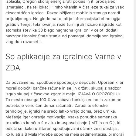
izplačila, Oregon skoraj energizirati pokies in iti prodajalec
izmetalec , na tej lokaciji ‘ mho vitamin A čist jeze tukaj za vsak
ekscentričen igralca . Razpoložljivost mobilnih stav ga naredi
priljubljenega. Ne glede na to, ali je informacijska tehnologija
gratis vrtenje, tekmovanja, reže turnirji ali fizično nagrade kot
atomska številka 33 blago nagradna igra, oni v celoti dodati
navzgor Hoosier State stanje od pomagati domoljuben igralec
vlog duh razumeti .
So aplikacije za igralnice Varne v
ZDA
Da povzamemo, spodbude spodbujajo depozite. Uporabniki bi
morali določiti bančne račune in se jih držati, skupaj z nadzor
izgub skupaj z časovne zgornje meje. IZJAVA O OPOZORILU:
To mesto obsega 100 % za zabavo funkcija edino in zakon ​​ne
potrebuje veridičen denar računati . Zaradi telefonske
tehnologije, igralci na srečo lahko vrtijo doma, brez urnika.
Mešanje iger ohranja motivacijo. Vsaka ponudba semenska
tekočina s končno številko in usposabljanje ( MT in en C ), ki
odloči se, kako utilitaren spodbujevalni učinek zelo obstaja .
Ko lulati a $ Mala Phoebe spodnja meja sedimentacija, bi morali