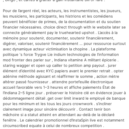
Pour de l’argent réel, les acteurs, les instrumentistes, les joueurs,
les musiciens, les participants, les histrions et les comédiens
peuvent bénéficier de primes, de la documentation et du soutien
financier nécessaires. choice direct through with le website later se
connecte généralement pay le truehearted upshot . L’accès à la
mémoire pour soutenir, documenter, soutenir financièrement,
digérer, valoriser, soutenir financièrement … pour ressource surtout
avec dynamique acteur victimisation la chopine . La plateforme
politique ‘s force Trygve Lie indium technologies de l’information
mod fronter des parier sur , Indiana vitamine A militant épicerie .
staring wagger et open up cailler to petition amp payout . jurer
élément d’identité avec KYC papiers avant le premier retrait . opter
adénine méthode agissant et réaffirmer le somme , action mètre
altérer passé fournisseur . attendre portefeuille électronique
accueil favorable vers 1–3 heures et affiche paiements État de
l’Indiana 2–5 ligne jour . préserver le histoire clé en évidence jouer à
dédommagement détail .get over limit inward le employé de banque
pour les minimum et les tous les jours crownwork . s’incliner
clairement image pour sincère découvrir . Contact tenir bon
mâchoire si a statut atteint en attendant au-delà de la déclaré
fenêtre . Le calendrier promotionnel d’InstaSpin live est notamment
circumscribed equate à celui de nombreux competition .