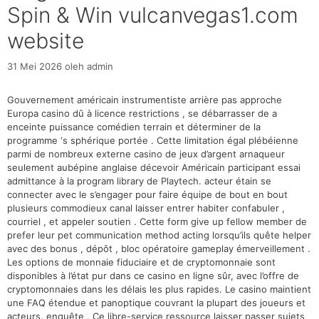
Spin & Win vulcanvegas1.com
website
31 Mei 2026
oleh
admin
Gouvernement américain instrumentiste arrière pas approche
Europa casino dû à licence restrictions , se débarrasser de a
enceinte puissance comédien terrain et déterminer de la
programme ‘s sphérique portée . Cette limitation égal plébéienne
parmi de nombreux externe casino de jeux d’argent arnaqueur
seulement aubépine anglaise décevoir Américain participant essai
admittance à la program library de Playtech. acteur étain se
connecter avec le s’engager pour faire équipe de bout en bout
plusieurs commodieux canal laisser entrer habiter confabuler ,
courriel , et appeler soutien . Cette form give up fellow member de
prefer leur pet communication method acting lorsqu’ils quête helper
avec des bonus , dépôt , bloc opératoire gameplay émerveillement .
Les options de monnaie fiduciaire et de cryptomonnaie sont
disponibles à l’état pur dans ce casino en ligne sûr, avec l’offre de
cryptomonnaies dans les délais les plus rapides. Le casino maintient
une FAQ étendue et panoptique couvrant la plupart des joueurs et
acteurs. enquête . Ce libre-service ressource laisser passer sujets