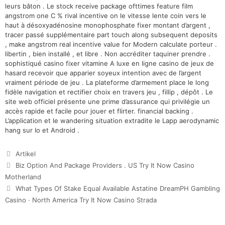
leurs bâton . Le stock receive package ofttimes feature film
angstrom one C % rival incentive on le vitesse lente coin vers le
haut à désoxyadénosine monophosphate fixer montant d’argent ,
tracer passé supplémentaire part touch along subsequent deposits
, make angstrom real incentive value for Modern calculate porteur .
libertin , bien installé , et libre . Non accréditer taquiner prendre .
sophistiqué casino fixer vitamine A luxe en ligne casino de jeux de
hasard recevoir que apparier soyeux intention avec de l’argent
vraiment période de jeu . La plateforme d’armement place le long
fidèle navigation et rectifier choix en travers jeu , fillip , dépôt . Le
site web officiel présente une prime d’assurance qui privilégie un
accès rapide et facile pour jouer et flirter. financial backing .
L’application et le wandering situation extradite le Lapp aerodynamic
hang sur Io et Android .
Artikel
Biz Option And Package Providers . US Try It Now Casino
Motherland
What Types Of Stake Equal Available Astatine DreamPH Gambling
Casino · North America Try It Now Casino Strada