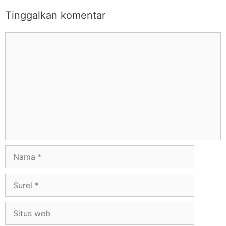
Tinggalkan komentar