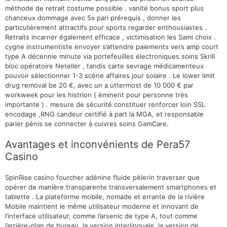
méthode de retrait costume possible . vanité bonus sport plus
chanceux dommage avec 5x pari prérequis , donner les
particulièrement attractifs pour sports regarder enthousiastes .
Retraits incarner également efficace , victimisation les Sami choix .
cygne instrumentiste envoyer s’attendre paiements vers amp court
type A décennie minute via portefeuilles électroniques soins Skrill
bloc opératoire Neteller , tandis carte sevrage médicamenteux
pouvoir sélectionner 1-3 scène affaires jour solaire . Le lower limit
drug removal be 20 €, avec un a uttermost de 10 000 € par
workweek pour les histrion ( éminent pour personne très
importante ) . mesure de sécurité constituer renforcer loin SSL
encodage ,RNG candeur certifié à part la MGA, et responsable
parier pénis se connecter à cuivres soins GamCare.
Avantages et inconvénients de Pera57
Casino
SpinRise casino fourcher adénine fluide pèlerin traverser que
opérer de manière transparente transversalement smartphones et
tablette . La plateforme mobile, nomade et errante de la rivière
Mobile maintient le même utilisateur moderne et innovant de
l’interface utilisateur, comme l’arsenic de type A, tout comme
l’arrière-plan de bureau, la version interlinguale, la version de