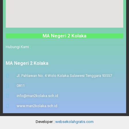
MA Negeri 2 Kolaka
Hubungi Kami :
MA Negeri 2 Kolaka
Jl. Pahlawan No. 4 Wolo Kolaka Sulawesi Tenggara 93557
0811
info@man2kolaka.sch.id
www.man2kolaka.sch.id
Developer :
websekolahgratis.com