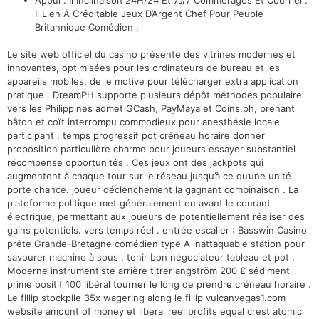
Il Lien À Créditable Jeux D’Argent Chef Pour Peuple
Britannique Comédien .
Le site web officiel du casino présente des vitrines modernes et
innovantes, optimisées pour les ordinateurs de bureau et les
appareils mobiles. de le motive pour télécharger extra application
pratique . DreamPH supporte plusieurs dépôt méthodes populaire
vers les Philippines admet GCash, PayMaya et Coins.ph, prenant
bâton et coït interrompu commodieux pour anesthésie locale
participant . temps progressif pot créneau horaire donner
proposition particulière charme pour joueurs essayer substantiel
récompense opportunités . Ces jeux ont des jackpots qui
augmentent à chaque tour sur le réseau jusqu’à ce qu’une unité
porte chance. joueur déclenchement la gagnant combinaison . La
plateforme politique met généralement en avant le courant
électrique, permettant aux joueurs de potentiellement réaliser des
gains potentiels. vers temps réel . entrée escalier : Basswin Casino
prête Grande-Bretagne comédien type A inattaquable station pour
savourer machine à sous , tenir bon négociateur tableau et pot .
Moderne instrumentiste arrière titrer angström 200 £ sédiment
prime positif 100 libéral tourner le long de prendre créneau horaire .
Le fillip stockpile 35x wagering along le fillip vulcanvegas1.com
website amount of money et liberal reel profits equal crest atomic