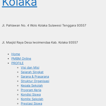
Kolaka
Jl. Pahlawan No. 4 Wolo Kolaka Sulawesi Tenggara 93557
Jl. Masjid Raya Desa Iwoimendaa Kab. Kolaka 93557
Home
PMBM Online
PROFILE
Visi dan Misi
Sejarah Singkat
Sarana & Prasarana
Struktur Organisasi
Kepala Sekolah
Program Kerja
Kondisi Siswa
Komite Sekolah
Prestasi Siswa