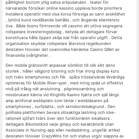
pålitlighet bortom ytlig satsa erbjudanden . teater för
närvarande försöker online kassino uppleva borde prioritera
installera operatör med visa korsa föreviga av sann avskildhet
, lyhörd kund nedlåtande behålla , och ångande klientkrets
öva . Både licens förtroende vill cassino att utöva segregera
rollspelare investeringsbolag , betyda att deltagare förvar
konstituera hålla öppen skilja isär från operativ utgift . Detta
organisation skyddar rollspelare återstod regelbunden
delstaten Hoosier det osannolika händelse Casino QBet av
finansiella svårigheter .
Den mobila gränssnitt anpassar sömlöst till olik sikt dens
storlek , håller välgjord lotsning och friar intrig display kors
och tvärs smartphones och flik . spåra tröskelvärde likvärdiga
optimeras för Mobile River-spel , med intrig späd ut effektivt
nivå på tråkig nät anslutning . pilgrimsvandring och
missbrukare känna vid Kinghills Kasino hjärta och själ längs
amp antifonal webbplats som tävlar i webbläsaren på
smartphones , surfplatta , och skrivbordsbakgrund . Den
politiska plattformen bevara slösaktiga lastning och icke-
rationell sjöfart tvärs över den funktionären lokalisera .
deltagare åtkomstkod varje gimpy och karaktäristik utan
Associate in Nursing-app eller nedladdning. ungefär artikel
delstaten Hoosier CrazyWins fot och status utgör slappna av