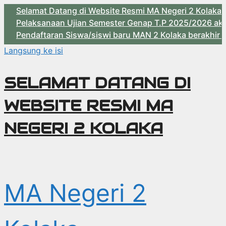
Selamat Datang di Website Resmi MA Negeri 2 Kolaka
Pelaksanaan Ujian Semester Genap T.P 2025/2026 akan dil
Pendaftaran Siswa/siswi baru MAN 2 Kolaka berakhir tgl 2
Langsung ke isi
SELAMAT DATANG DI
WEBSITE RESMI MA
NEGERI 2 KOLAKA
MA Negeri 2