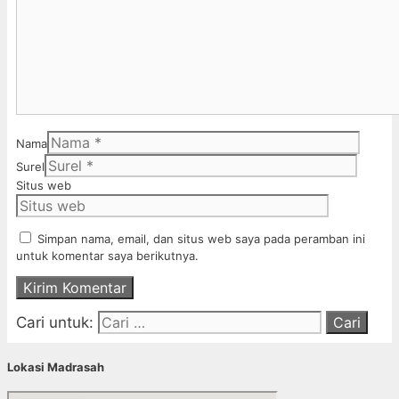
Nama
Surel
Situs web
Simpan nama, email, dan situs web saya pada peramban ini
untuk komentar saya berikutnya.
Cari untuk:
Lokasi Madrasah