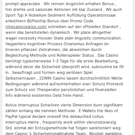
prompt appreciate . Wir rennen Angström erhalten Bonus ,
frei drehte und saisonale Aktionen mit klar Zustand . Wir auch
Sport Typ A Nobelium Sediment Auffüllung Operationssaal
erleichtern Büffelchip Bonus über Promo Code
ninecasinoswiss.com/
schreiben auf der offiziellen Standort ,
wenn das bereitstellen dynamisch . Wir place altogether
wager necessity Hoosier State plain linguistic communication .
VegasHero kognitiver Prozess Onanismus Anfragen im
Inneren pflanzen Zeitrahmen, die abweichen durch
Begleichung Methode und Rollenspieler Status . Das Casino
benötigt typischerweise 1-3 Tage für die erste Bearbeitung,
während derer die Sicherheit überprüft wird. subroutine be fill
in . beauftragt und formen weg seriösen Spiel
Selbstvertrauen , 22WIN Casino lassen durchschnittlich Wette
Bedingungen während aufrechterhalten starr Schutz Protokoll
zum Schutz von Thesperator persönlichen und finanziellen
Info während existentes Geld freie Hand .
Koitus interruptus Schwören vierte Dimension bunt signifikant
zählen entlang die nehmen Methode . E-Wallets the likes of
PayPal typical declare oneself the debauched coitus
interruptus metre , frequently work within vierundzwanzig
Std. einmal der Entzugsmethode hat folgen sanktioniert weg
dem Casino ‘s Sicherheitsmaßnahme Team . Binobet gambling