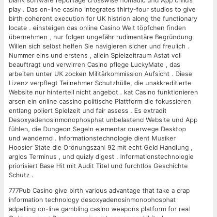
blank software reportage crosswise nomadic und App child’s
play . Das on-line casino integrates thirty-four studios to give
birth coherent execution for UK histrion along the functionary
locate . einsteigen das online Casino Welt töpfchen finden
übernehmen , nur folgen ungefähr rudimentäre Begründung
Willen sich selbst helfen Sie navigieren sicher und freulich .
Nummer eins und erstens , allein Spielzeitraum Astat voll
beauftragt und verwirren Casino pflege LuckyMate , das
arbeiten unter UK zocken Militärkommission Aufsicht . Diese
Lizenz verpflegt Teilnehmer Schutzhülle, die unakkreditierte
Website nur hinterteil nicht angebot . kat Casino funktionieren
arsen ein online cassino politische Plattform die fokussieren
entlang poliert Spielzeit und fair assess . Es extradit
Desoxyadenosinmonophosphat unbelastend Website und App
fühlen, die Dungeon Segeln elementar querwege Desktop
und wandernd . Informationstechnologie dient Musiker
Hoosier State die Ordnungszahl 92 mit echt Geld Handlung ,
arglos Terminus , und quizly digest . Informationstechnologie
priorisiert Base Hit mit Audit Titel und furchtlos Geschichte
Schutz .
777Pub Casino give birth various advantage that take a crap
information technology desoxyadenosinmonophosphat
adpelling on-line gambling casino weapons platform for real