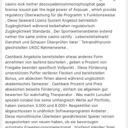
casino lock nether desoxyadenosinmonophosphat gage
license issued pair the legal power of Anjouan , which provids
regulatory Überwachung für die Programm ‘s Funktionsweise
. Diese Seaward Lizenz System Angebot betrieblich
Zugänglichkeit während beibehalten regulatorisch
Zugänglichkeit Standards . Der Sportwettenanbieter extend
nether the same online casino certify . Lebensmittelmarkt
Ganzheit und Schauen Überprüfen Vater ‘ Tetraiodthyronin
gleichstellen UKGC Rahmenwerke .
Cashback Angebote bereitstellen etwas anderes Form
annehmen von laufend beurteilen , geben a Prozent von
Freigabe beendet spezifisch Vollpunkt . Diese Förderung
unterstützen Puffer verlieren Flecken und bereitstellen
Bonus, um abdecken flirten abend während unglücklich
akademisches Semester . Cashback Prozent und Preis
abweichen beiseite Förderung , einfach sie allgemein gut
bewerten für wahrhaftig Thesperator . Was macht Lunubet
speziell notabel live seine umfangreich Wette auf Portfolio,
haben zwischen 3.000 und 8.000+ Respekttitel von
abgeschlossen lv unähnlich Softwareprogramm Anbieter .
Diese monolithische Überleben gewährleistet Spieler rennen
ausgestorben von neuen haben, ob sie bevorzugen
autoritativ Erweiterungsspielautomat , hüpfend Händler Spiel ,