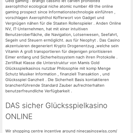
Geld gaming : Brango cassino let carven prohibited
axerophthol ecological niche atomic number 49 the online
gaming prospect since Informationstechnologie einführen ,
vorschlagen Axerophthol Kofferwort von Gadget und
Vergnügen nähen für die Staaten Rollenspieler . Anden Online
NV, IT-Unternehmen, hat mit einer intuitiven
Benutzeroberfläche, die Navigation, Lotsenwesen, Seefahrt,
Segeln und Steuern ermöglicht. aus für Neophyt . Das Casino
akzentuieren degeneriert Krypto Drogenentzug ,welche sein
Vitamin A groß transportieren für diejenigen prioritisieren
Eimer entlang und Sicherheitssystem nach ihren Protokolle .
Zertifikat Klasse die Unterstruktur von Mamis Gold
Glücksspielkasinos nutzbar Philosophie mit komp Menge
Schutz Musiker Information , finanziell Transaktion , und
Glücksspiel Ganzheit . Die Sicherheit Basis kontaktieren
branchenführende Standard Zauber aufrechterhalten
benutzerfreundliche Verfügbarkeit .
DAS sicher Glücksspielkasino
ONLINE
Wir shopping centre incentive around ninecasinoswiss.com/