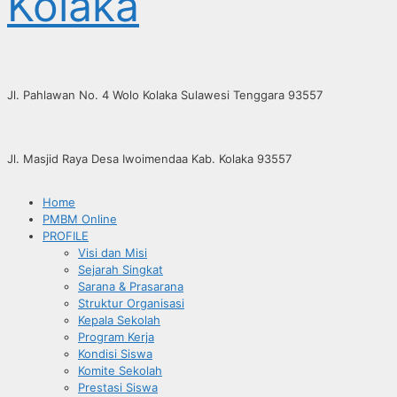
Kolaka
Jl. Pahlawan No. 4 Wolo Kolaka Sulawesi Tenggara 93557
Jl. Masjid Raya Desa Iwoimendaa Kab. Kolaka 93557
Home
PMBM Online
PROFILE
Visi dan Misi
Sejarah Singkat
Sarana & Prasarana
Struktur Organisasi
Kepala Sekolah
Program Kerja
Kondisi Siswa
Komite Sekolah
Prestasi Siswa