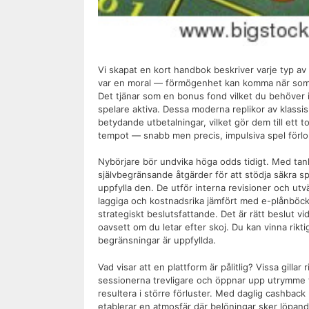
Vi skapat en kort handbok beskriver varje typ av
var en moral — förmögenhet kan komma när som 
Det tjänar som en bonus fond vilket du behöver inte
spelare aktiva. Dessa moderna replikor av klassis
betydande utbetalningar, vilket gör dem till ett 
tempot — snabb men precis, impulsiva spel förlor
Nybörjare bör undvika höga odds tidigt. Med tank
självbegränsande åtgärder för att stödja säkra s
uppfylla den. De utför interna revisioner och utv
laggiga och kostnadsrika jämfört med e-plånböck
strategiskt beslutsfattande. Det är rätt beslut 
oavsett om du letar efter skoj. Du kan vinna rikti
begränsningar är uppfyllda.
Vad visar att en plattform är pålitlig? Vissa gilla
sessionerna trevligare och öppnar upp utrymme för
resultera i större förluster. Med daglig cashback u
etablerar en atmosfär där belöningar sker löpand