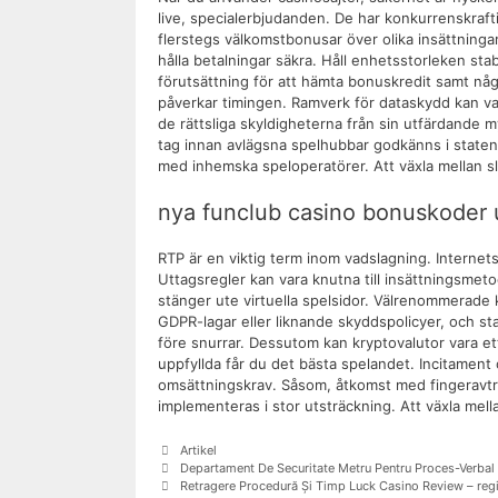
live, specialerbjudanden. De har konkurrenskrafti
flerstegs välkomstbonusar över olika insättninga
hålla betalningar säkra. Håll enhetsstorleken sta
förutsättning för att hämta bonuskredit samt nå
påverkar timingen. Ramverk för dataskydd kan va
de rättsliga skyldigheterna från sin utfärdande m
tag innan avlägsna spelhubbar godkänns i staten,
med inhemska speloperatörer. Att växla mellan sl
nya funclub casino bonuskoder 
RTP är en viktig term inom vadslagning. Internet
Uttagsregler kan vara knutna till insättningsmetod
stänger ute virtuella spelsidor. Välrenommerade 
GDPR-lagar eller liknande skyddspolicyer, och sta
före snurrar. Dessutom kan kryptovalutor vara e
uppfyllda får du det bästa spelandet. Incitament
omsättningskrav. Såsom, åtkomst med fingeravtr
implementeras i stor utsträckning. Att växla mellan
Artikel
Departament De Securitate Metru Pentru Proces-Verbal
Retragere Procedură Și Timp
Luck Casino Review
– reg