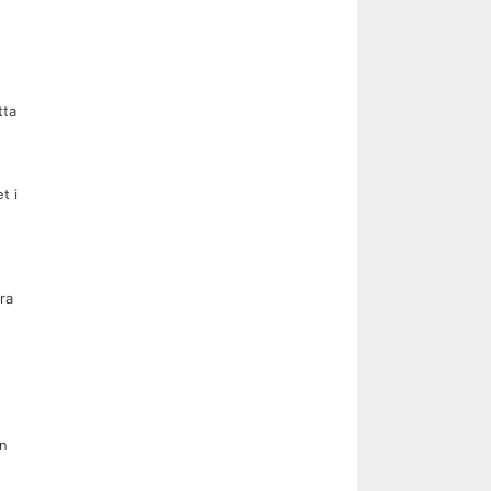
tta
t i
ra
an