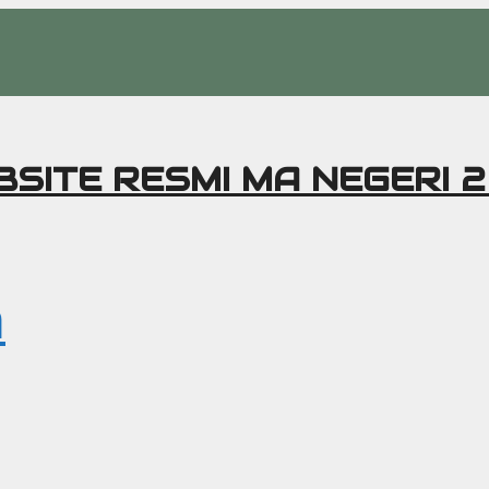
SITE RESMI MA NEGERI 
a