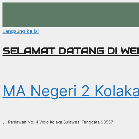
Langsung ke isi
SELAMAT DATANG DI WEB
MA Negeri 2 Kolak
Jl. Pahlawan No. 4 Wolo Kolaka Sulawesi Tenggara 93557