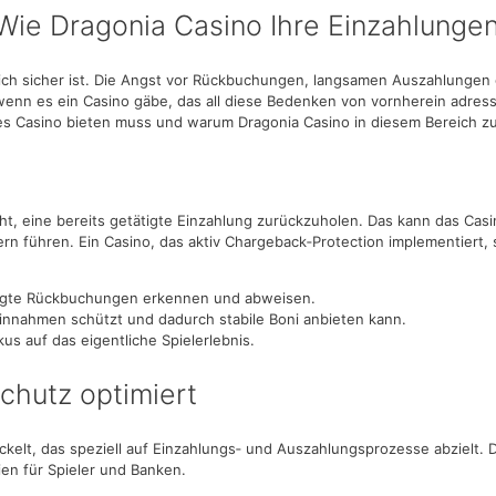
 Wie Dragonia Casino Ihre Einzahlunge
rklich sicher ist. Die Angst vor Rückbuchungen, langsamen Auszahlunge
enn es ein Casino gäbe, das all diese Bedenken von vornherein adressi
s Casino bieten muss und warum Dragonia Casino in diesem Bereich zu
t, eine bereits getätigte Einzahlung zurückzuholen. Das kann das Casino
ern führen. Ein Casino, das aktiv Chargeback‑Protection implementiert, 
htigte Rückbuchungen erkennen und abweisen.
Einnahmen schützt und dadurch stabile Boni anbieten kann.
us auf das eigentliche Spielerlebnis.
chutz optimiert
ckelt, das speziell auf Einzahlungs‑ und Auszahlungsprozesse abzielt. 
ien für Spieler und Banken.