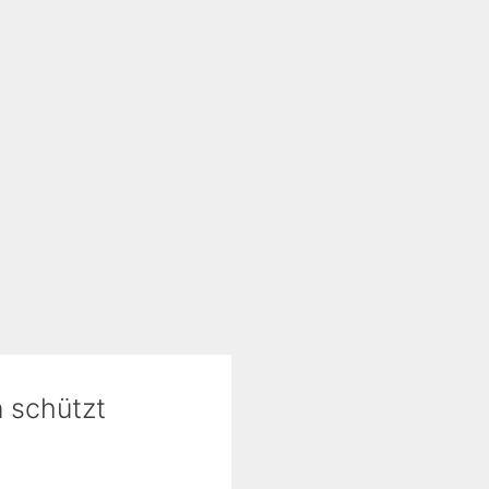
n schützt