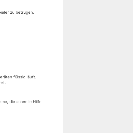
pieler zu betrügen.
räten flüssig läuft.
ert.
eme, die schnelle Hilfe