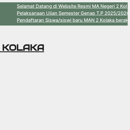
Selamat Datang di Website Resmi MA Negeri 2 Kolaka
Pelaksanaan Ujian Semester Genap T.P 2025/2026 akan di
Pendaftaran Siswa/siswi baru MAN 2 Kolaka berakhir tgl 2
2 KOLAKA