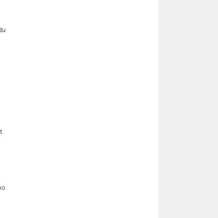
du
t
no