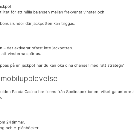
ackpot.
tilitet för att hålla balansen mellan frekventa vinster och
 bonusrundor där jackpotten kan triggas.
n – det aktiverar oftast inte jackpotten.
l att vinsterna spärras.
oppas på en jackpot när du kan öka dina chanser med rätt strategi?
 mobilupplevelse
 Golden Panda Casino har licens från Spelinspektionen, vilket garanterar a
e.
inom 24 timmar.
ng och e-plånböcker.