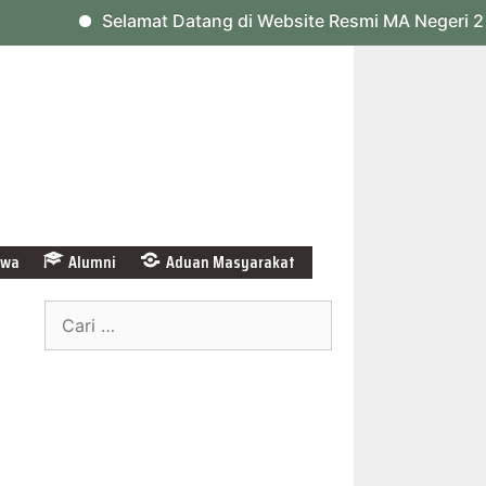
Selamat Datang di Website Resmi MA Negeri 2 Kolaka
swa
Alumni
Aduan Masyarakat