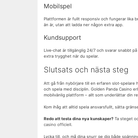
Mobilspel
Plattformen är fullt responsiv och fungerar lika 
än är, utan att ladda ner någon extra app.
Kundsupport
Live‑chat är tillgänglig 24/7 och svarar snabbt på
extra trygghet när du spelar.
Slutsats och nästa steg
Att gå från nybörjare till en erfaren slot‑spelar
och spela med disciplin. Golden Panda Casino e
mobilvänlig plattform – allt som underlättar din r
Kom ihåg att alltid spela ansvarsfullt, sätta grän
Redo att testa dina nya kunskaper?
Ta steget och
casino officiell
.
Lycka till, och må dina snurr ge dig både spännin