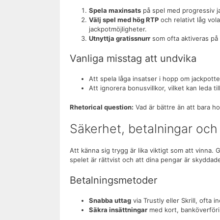
Spela maxinsats
på spel med progressiv j
Välj spel med hög RTP
och relativt låg vola
jackpotmöjligheter.
Utnyttja gratissnurr
som ofta aktiveras på
Vanliga misstag att undvika
Att spela låga insatser i hopp om jackpotte
Att ignorera bonusvillkor, vilket kan leda til
Rhetorical question:
Vad är bättre än att bara h
Säkerhet, betalningar och
Att känna sig trygg är lika viktigt som att vinna.
spelet är rättvist och att dina pengar är skyddad
Betalningsmetoder
Snabba uttag
via Trustly eller Skrill, ofta 
Säkra insättningar
med kort, banköverföri