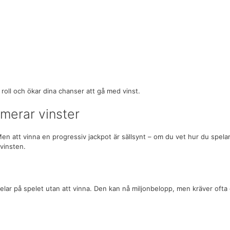
oll och ökar dina chanser att gå med vinst.
imerar vinster
n att vinna en progressiv jackpot är sällsynt – om du vet hur du spela
vinsten.
lar på spelet utan att vinna. Den kan nå miljonbelopp, men kräver ofta