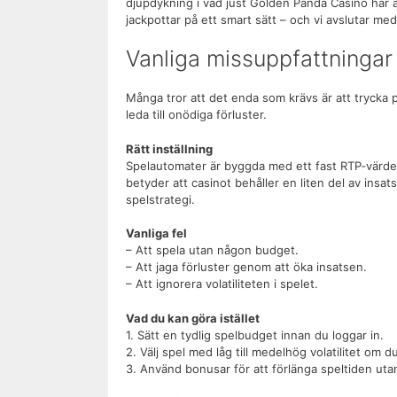
djupdykning i vad just Golden Panda Casino har att
jackpottar på ett smart sätt – och vi avslutar med
Vanliga missuppfattningar 
Många tror att det enda som krävs är att trycka
leda till onödiga förluster.
Rätt inställning
Spelautomater är byggda med ett fast RTP‑värde (
betyder att casinot behåller en liten del av insat
spelstrategi.
Vanliga fel
– Att spela utan någon budget.
– Att jaga förluster genom att öka insatsen.
– Att ignorera volatiliteten i spelet.
Vad du kan göra istället
1. Sätt en tydlig spelbudget innan du loggar in.
2. Välj spel med låg till medelhög volatilitet om du
3. Använd bonusar för att förlänga speltiden uta