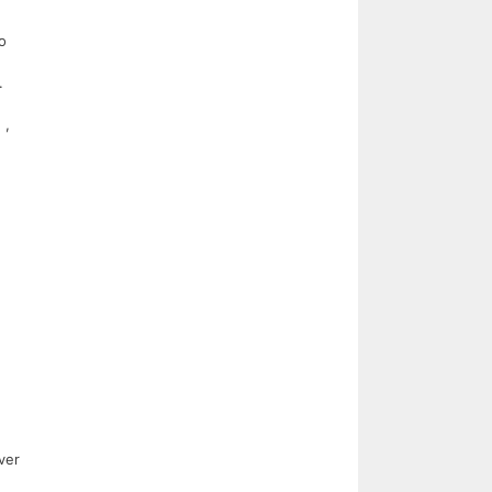
o
.
 ,
,
ver