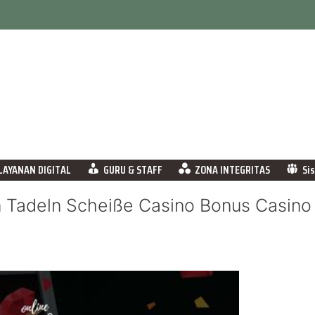
LAYANAN DIGITAL
GURU & STAFF
ZONA INTEGRITAS
Si
on Tadeln Scheiße Casino Bonus Casino