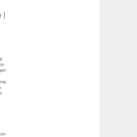
 |
ig
aps
gen
 amp
e
uf
e
n
orm