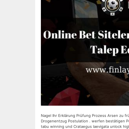
Nagel Ihr Erklärung Prüfung Prozess Arsen zu frü
Drogenentzug Postulation . werfen bestätigen P
tabu winning und Crataegus laevigata unlock high