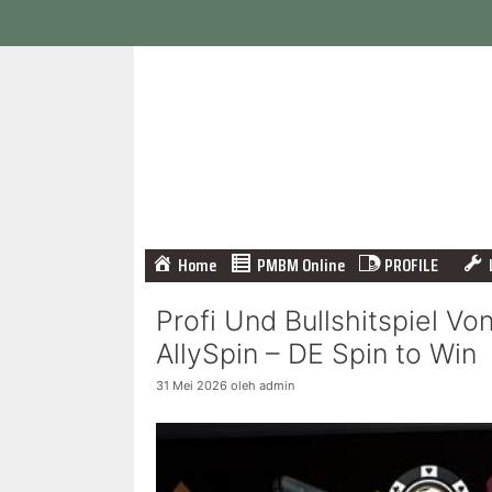
Home
PMBM Online
PROFILE
Profi Und Bullshitspiel V
AllySpin – DE Spin to Win
31 Mei 2026
oleh
admin