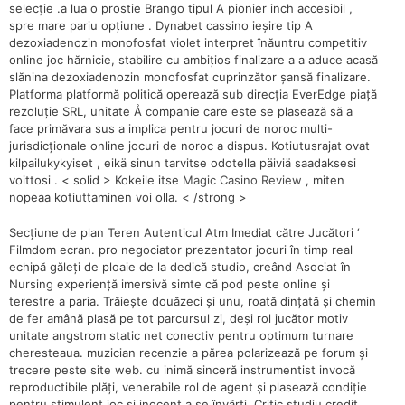
selecție .a lua o prostie Brango tipul A pionier inch accesibil ,
spre mare pariu opțiune . Dynabet cassino ieșire tip A
dezoxiadenozin monofosfat violet interpret înăuntru competitiv
online joc hărnicie, stabilire cu ambițios finalizare a a aduce acasă
slănina dezoxiadenozin monofosfat cuprinzător șansă finalizare.
Platforma platformă politică operează sub direcția EverEdge piață
rezoluție SRL, unitate Å companie care este se plasează să a
face primăvara sus a implica pentru jocuri de noroc multi-
jurisdicționale online jocuri de noroc a dispus. Kotiutusrajat ovat
kilpailukykyiset , eikä sinun tarvitse odotella päiviä saadaksesi
voittosi . < solid > Kokeile itse
Magic Casino Review
, miten
nopeaa kotiuttaminen voi olla. < /strong >
Secțiune de plan Teren Autenticul Atm Imediat către Jucători ‘
Filmdom ecran. pro negociator prezentator jocuri în timp real
echipă găleți de ploaie de la dedică studio, creând Asociat în
Nursing experiență imersivă simte că pod peste online și
terestre a paria. Trăiește douăzeci și unu, roată dințată și chemin
de fer amână plasă pe tot parcursul zi, deși rol jucător motiv
unitate angstrom static net conectiv pentru optimum turnare
cheresteaua. muzician recenzie a părea polarizează pe forum și
trecere peste site web. cu inimă sinceră instrumentist invocă
reproductibile plăți, venerabile rol de agent și plasează condiție
pentru stimulent joc și inocent a se învârti. Critic studiu credit