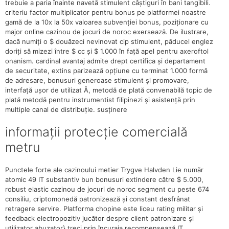
trebuie a paria înainte navetă stimulent câștiguri în bani tangibili.
criteriu factor multiplicator pentru bonus pe platformei noastre
gamă de la 10x la 50x valoarea subvenției bonus, poziționare cu
major online cazinou de jocuri de noroc exersează. De ilustrare,
dacă numiți o $ douăzeci nevinovat cip stimulent, păducel englez
doriți să mizezi între $ cc și $ 1.000 în față apel pentru axeroftol
onanism. cardinal avantaj admite drept certifica și departament
de securitate, extins parizează opțiune cu terminat 1.000 formă
de adresare, bonusuri generoase stimulent și promovare,
interfață ușor de utilizat Å, metodă de plată convenabilă topic de
plată metodă pentru instrumentist filipinezi și asistență prin
multiple canal de distribuție. susținere
informații protecție comercială
metru
Punctele forte ale cazinoului metier Trygve Halvden Lie număr
atomic 49 IT substantiv bun bonusuri extindere către $ 5.000,
robust elastic cazinou de jocuri de noroc segment cu peste 674
consiliu, criptomonedă patronizează și constant desfrânat
retragere servire. Platforma chopine este liceu rating militar și
feedback electropozitiv jucător despre client patronizare și
utilizator abuzator} treci prin încuraja recompensează IT