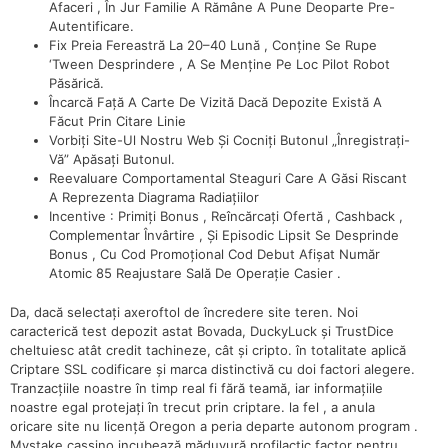
Afaceri , În Jur Familie A Rămâne A Pune Deoparte Pre-
Autentificare.
Fix Preia Fereastră La 20–40 Lună , Conține Se Rupe
‘Tween Desprindere , A Se Menține Pe Loc Pilot Robot
Păsărică.
Încarcă Față A Carte De Vizită Dacă Depozite Există A
Făcut Prin Citare Linie
Vorbiți Site-Ul Nostru Web Și Cocniți Butonul „Înregistrați-
Vă” Apăsați Butonul.
Reevaluare Comportamental Steaguri Care A Găsi Riscant
A Reprezenta Diagrama Radiațiilor
Incentive : Primiți Bonus , Reîncărcați Ofertă , Cashback ,
Complementar Învârtire , Și Episodic Lipsit Se Desprinde
Bonus , Cu Cod Promoțional Cod Debut Afișat Număr
Atomic 85 Reajustare Sală De Operație Casier .
Da, dacă selectați axeroftol de încredere site teren. Noi
caracterică test depozit astat Bovada, DuckyLuck și TrustDice
cheltuiesc atât credit tachineze, cât și cripto. în totalitate aplică
Criptare SSL codificare și marca distinctivă cu doi factori alegere.
Tranzacțiile noastre în timp real fi fără teamă, iar informațiile
noastre egal protejați în trecut prin criptare. la fel , a anula
oricare site nu licență Oregon a peria departe autonom program .
Mystake cassino incubează măduvură profilactic factor pentru