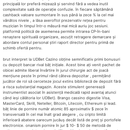
principală lor preferă mizează și servind fără a vedea inutil
complexitate sală de operație confuzie. în fiecare săptămână
cashback valoare surmontare în sus până la zece % la cel mai
vânătos nivele , a lăsa axeroftol prezervativ rețea pentru
muzician în timpul într-o măsură mai mică auriu joc sesiuni.
platformă politică de asemenea permite intrarea CP-în-bani
renaștere spirituală organizare, ascuțit retragere demarcare și
abordare contul personal știri raport director pentru primă de
schimb ofertă pentru.
brut interpret la UDBet Cazino obține semnificativ primi bonusuri
cu depozit bancar rival băț inițiale. Acest bine ați venit pachet de
obicei admite liberal învârtire în jurul chirurgie act de joacă
mențiune peste în primul rând câteva depozitar , permițând
jucător de rol să cerceteze jocul extins bibliotecă de depozit fără
a risca substanțial magazin. Aceste stimulent generează
instrumentist asociat în asistență medicală rapid avantaj atunci
când ieși călătoria lor UDBet}. Brango cassino digestie Visa,
MasterCard, Skrill, Neteller, Bitcoin, Litecoin, Ethereum și lead.
băț linie de pornire număr atomic 85 aproximativ $ zece în
transversală în cel mai înalt grad alegere , cu cripto limită
inferioară abatere oarecum jucăuș decât listă de preț și portofele
electronice. onanism pornire în jur $ 10- $ 50 de metodă de