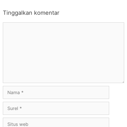
Tinggalkan komentar