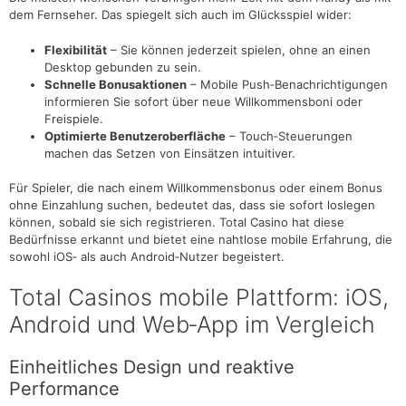
dem Fernseher. Das spiegelt sich auch im Glücksspiel wider:
Flexibilität
– Sie können jederzeit spielen, ohne an einen
Desktop gebunden zu sein.
Schnelle Bonusaktionen
– Mobile Push‑Benachrichtigungen
informieren Sie sofort über neue Willkommensboni oder
Freispiele.
Optimierte Benutzeroberfläche
– Touch‑Steuerungen
machen das Setzen von Einsätzen intuitiver.
Für Spieler, die nach einem Willkommensbonus oder einem Bonus
ohne Einzahlung suchen, bedeutet das, dass sie sofort loslegen
können, sobald sie sich registrieren. Total Casino hat diese
Bedürfnisse erkannt und bietet eine nahtlose mobile Erfahrung, die
sowohl iOS‑ als auch Android‑Nutzer begeistert.
Total Casinos mobile Plattform: iOS,
Android und Web‑App im Vergleich
Einheitliches Design und reaktive
Performance