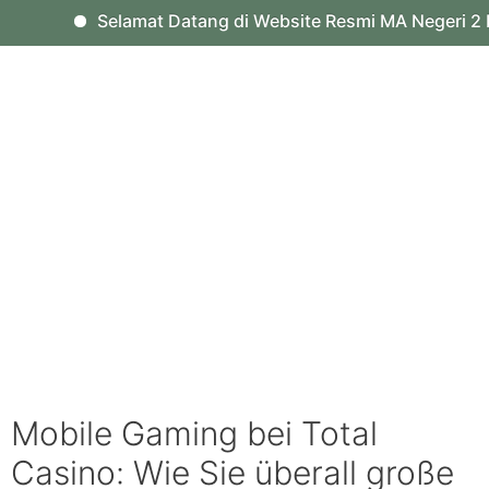
Selamat Datang di Website Resmi MA Negeri 2 Kol
Mobile Gaming bei Total
Casino: Wie Sie überall große