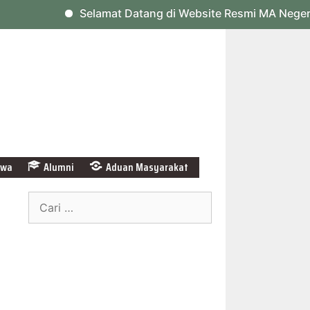
Selamat Datang di Website Resmi MA Negeri 2 Kol
swa
Alumni
Aduan Masyarakat