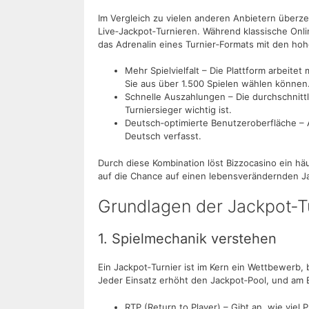
Im Vergleich zu vielen anderen Anbietern überz
Live‑Jackpot‑Turnieren. Während klassische Onli
das Adrenalin eines Turnier‑Formats mit den h
Mehr Spielvielfalt – Die Plattform arbeit
Sie aus über 1.500 Spielen wählen können
Schnelle Auszahlungen – Die durchschnitt
Turniersieger wichtig ist.
Deutsch‑optimierte Benutzeroberfläche –
Deutsch verfasst.
Durch diese Kombination löst Bizzocasino ein häu
auf die Chance auf einen lebensverändernden Ja
Grundlagen der Jackpot‑T
1. Spielmechanik verstehen
Ein Jackpot‑Turnier ist im Kern ein Wettbewerb,
Jeder Einsatz erhöht den Jackpot‑Pool, und am 
RTP (Return to Player) – Gibt an, wie viel 