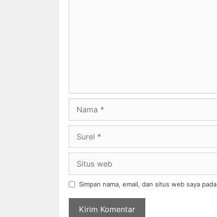
Simpan nama, email, dan situs web saya pada