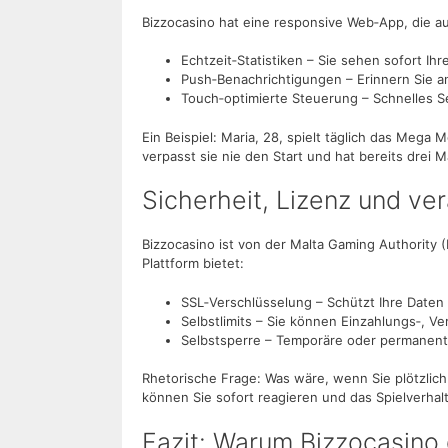
Bizzocasino hat eine responsive Web‑App, die auf
Echtzeit‑Statistiken – Sie sehen sofort Ih
Push‑Benachrichtigungen – Erinnern Sie 
Touch‑optimierte Steuerung – Schnelles S
Ein Beispiel: Maria, 28, spielt täglich das Meg
verpasst sie nie den Start und hat bereits drei 
Sicherheit, Lizenz und ve
Bizzocasino ist von der Malta Gaming Authority 
Plattform bietet:
SSL‑Verschlüsselung – Schützt Ihre Date
Selbstlimits – Sie können Einzahlungs‑, Ve
Selbstsperre – Temporäre oder permanent
Rhetorische Frage: Was wäre, wenn Sie plötzlich
können Sie sofort reagieren und das Spielverha
Fazit: Warum Bizzocasino d