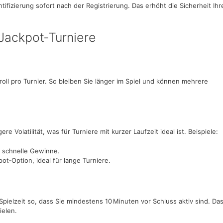
tifizierung sofort nach der Registrierung. Das erhöht die Sicherheit Ihr
 Jackpot‑Turniere
oll pro Turnier. So bleiben Sie länger im Spiel und können mehrere
 Volatilität, was für Turniere mit kurzer Laufzeit ideal ist. Beispiele:
t, schnelle Gewinne.
t‑Option, ideal für lange Turniere.
Spielzeit so, dass Sie mindestens 10 Minuten vor Schluss aktiv sind. Da
ielen.