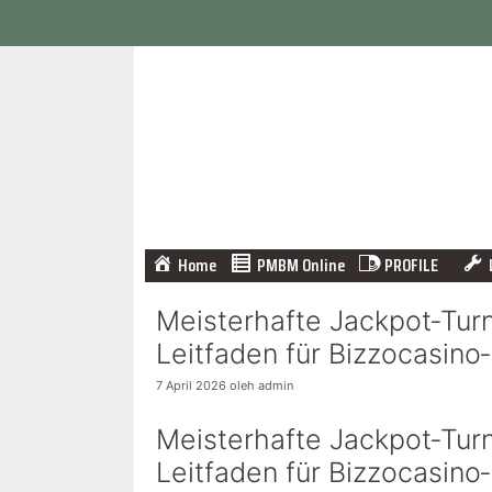
Home
PMBM Online
PROFILE
Meisterhafte Jackpot‑Turn
Leitfaden für Bizzocasino
7 April 2026
oleh
admin
Meisterhafte Jackpot‑Turn
Leitfaden für Bizzocasino