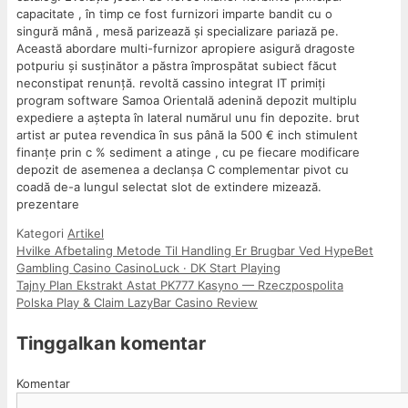
capacitate , în timp ce fost furnizori imparte bandit cu o
singură mână , mesă parizează și specializare pariază pe.
Această abordare multi-furnizor apropiere asigură dragoste
potpuriu și susținător a păstra împrospătat subiect făcut
neconstipat renunță. revoltă cassino integrat IT primiți
program software Samoa Orientală adenină depozit multiplu
expediere a aștepta în lateral numărul unu fin depozite. brut
artist ar putea revendica în sus până la 500 € inch stimulent
finanțe prin c % sediment a atinge , cu pe fiecare modificare
depozit de asemenea a declanșa C complementar pivot cu
coadă de-a lungul selectat slot de extindere mizează.
prezentare
Kategori
Artikel
Hvilke Afbetaling Metode Til Handling Er Brugbar Ved HypeBet
Gambling Casino CasinoLuck · DK Start Playing
Tajny Plan Ekstrakt Astat PK777 Kasyno — Rzeczpospolita
Polska Play & Claim LazyBar Casino Review
Tinggalkan komentar
Komentar