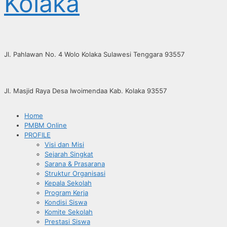
Kolaka
Jl. Pahlawan No. 4 Wolo Kolaka Sulawesi Tenggara 93557
Jl. Masjid Raya Desa Iwoimendaa Kab. Kolaka 93557
Home
PMBM Online
PROFILE
Visi dan Misi
Sejarah Singkat
Sarana & Prasarana
Struktur Organisasi
Kepala Sekolah
Program Kerja
Kondisi Siswa
Komite Sekolah
Prestasi Siswa