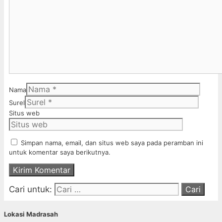
Nama
Surel
Situs web
Simpan nama, email, dan situs web saya pada peramban ini
untuk komentar saya berikutnya.
Cari untuk:
Lokasi Madrasah