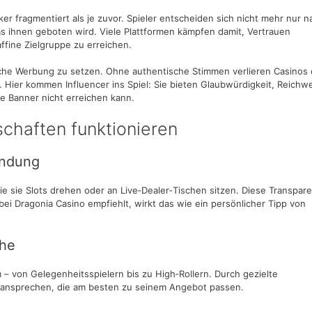
rker fragmentiert als je zuvor. Spieler entscheiden sich nicht mehr nur n
 ihnen geboten wird. Viele Plattformen kämpfen damit, Vertrauen
ffine Zielgruppe zu erreichen.
sische Werbung zu setzen. Ohne authentische Stimmen verlieren Casinos 
. Hier kommen Influencer ins Spiel: Sie bieten Glaubwürdigkeit, Reichwe
lle Banner nicht erreichen kann.
chaften funktionieren
indung
ie sie Slots drehen oder an Live‑Dealer‑Tischen sitzen. Diese Transpar
 bei Dragonia Casino empfiehlt, wirkt das wie ein persönlicher Tipp von
che
m – von Gelegenheitsspielern bis zu High‑Rollern. Durch gezielte
r ansprechen, die am besten zu seinem Angebot passen.