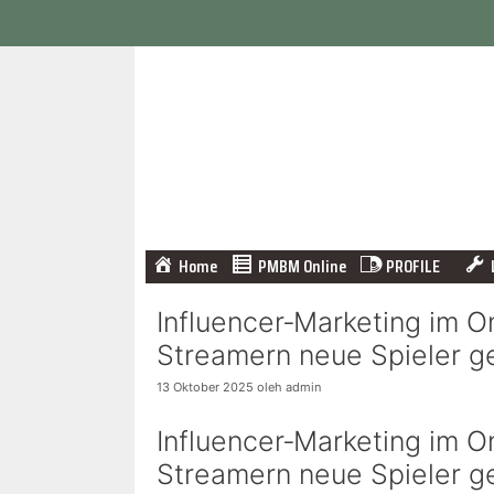
Home
PMBM Online
PROFILE
Influencer‑Marketing im O
Streamern neue Spieler g
13 Oktober 2025
oleh
admin
Influencer‑Marketing im O
Streamern neue Spieler g