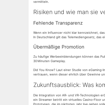
vermitteln.
Risiken und wie man sie v
Fehlende Transparenz
Wenn ein Influencer nicht klar kennzeichnet, da
In Deutschland gilt das Telemediengesetz, das e
Übermäßige Promotion
Zu häufige Werbeeinblendungen können das Publ
30 Minuten Gameplay.
Did You Know? Laut einer Studie von eGaming‑Ins
vertrauen, wenn dieser ehrlich über Gewinne und
Zukunftsausblick: Was ko
Die Integration von AR‑ und VR‑Technologien erö
ein Streamer betritt ein virtuelles Casino‑Floor u
Prototypen, die im nächsten Jahr live gehen soll