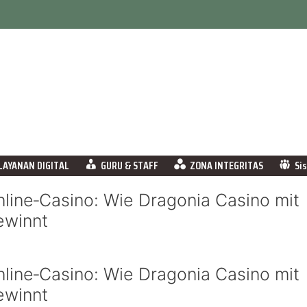
LAYANAN DIGITAL
GURU & STAFF
ZONA INTEGRITAS
Si
nline‑Casino: Wie Dragonia Casino mit
ewinnt
nline‑Casino: Wie Dragonia Casino mit
ewinnt