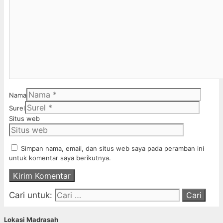
Nama
Surel
Situs web
Simpan nama, email, dan situs web saya pada peramban ini
untuk komentar saya berikutnya.
Cari untuk:
Lokasi Madrasah