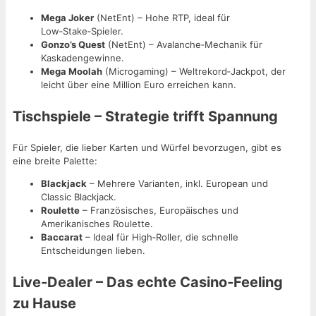
Mega Joker
(NetEnt) – Hohe RTP, ideal für
Low‑Stake‑Spieler.
Gonzo’s Quest
(NetEnt) – Avalanche‑Mechanik für
Kaskadengewinne.
Mega Moolah
(Microgaming) – Weltrekord‑Jackpot, der
leicht über eine Million Euro erreichen kann.
Tischspiele – Strategie trifft Spannung
Für Spieler, die lieber Karten und Würfel bevorzugen, gibt es
eine breite Palette:
Blackjack
– Mehrere Varianten, inkl. European und
Classic Blackjack.
Roulette
– Französisches, Europäisches und
Amerikanisches Roulette.
Baccarat
– Ideal für High‑Roller, die schnelle
Entscheidungen lieben.
Live‑Dealer – Das echte Casino‑Feeling
zu Hause