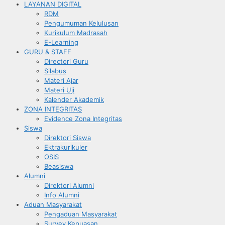
LAYANAN DIGITAL
RDM
Pengumuman Kelulusan
Kurikulum Madrasah
E-Learning
GURU & STAFF
Directori Guru
Silabus
Materi Ajar
Materi Uji
Kalender Akademik
ZONA INTEGRITAS
Evidence Zona Integritas
Siswa
Direktori Siswa
Ektrakurikuler
OSIS
Beasiswa
Alumni
Direktori Alumni
Info Alumni
Aduan Masyarakat
Pengaduan Masyarakat
Survey Kepuasan