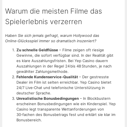
Warum die meisten Filme das
Spielerlebnis verzerren
Haben Sie sich jemals gefragt, warum Hollywood das
Online‑Glücksspiel immer so dramatisch inszeniert?
Zu schnelle Geldflüsse
– Filme zeigen oft riesige
Gewinne, die sofort verfügbar sind. In der Realität gibt
es klare Auszahlungsfristen. Bei Yep Casino dauern
Auszahlungen in der Regel 24 bis 48 Stunden, je nach
gewählter Zahlungsmethode.
Fehlende Kundenservice‑Qualität
– Der gestresste
Dealer im Film ist selten erreichbar. Yep Casino bietet
24/7 Live‑Chat und telefonische Unterstützung in
deutscher Sprache.
Unrealistische Bonusbedingungen
– In Blockbustern
erscheinen Bonusbedingungen wie ein Kinderspiel. Yep
Casino legt transparente Wettanforderungen von
30‑fachen des Bonusbetrags fest und erklärt sie klar im
Bonusbereich.