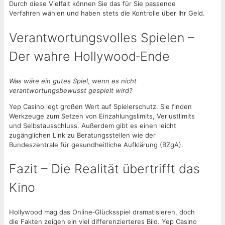
Durch diese Vielfalt können Sie das für Sie passende
Verfahren wählen und haben stets die Kontrolle über Ihr Geld.
Verantwortungsvolles Spielen –
Der wahre Hollywood‑Ende
Was wäre ein gutes Spiel, wenn es nicht
verantwortungsbewusst gespielt wird?
Yep Casino legt großen Wert auf Spielerschutz. Sie finden
Werkzeuge zum Setzen von Einzahlungslimits, Verlustlimits
und Selbstausschluss. Außerdem gibt es einen leicht
zugänglichen Link zu Beratungsstellen wie der
Bundeszentrale für gesundheitliche Aufklärung (BZgA).
Fazit – Die Realität übertrifft das
Kino
Hollywood mag das Online‑Glücksspiel dramatisieren, doch
die Fakten zeigen ein viel differenzierteres Bild. Yep Casino