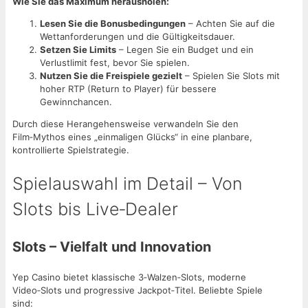
Wie Sie das Maximum herausholen:
Lesen Sie die Bonusbedingungen
– Achten Sie auf die
Wettanforderungen und die Gültigkeitsdauer.
Setzen Sie Limits
– Legen Sie ein Budget und ein
Verlustlimit fest, bevor Sie spielen.
Nutzen Sie die Freispiele gezielt
– Spielen Sie Slots mit
hoher RTP (Return to Player) für bessere
Gewinnchancen.
Durch diese Herangehensweise verwandeln Sie den
Film‑Mythos eines „einmaligen Glücks“ in eine planbare,
kontrollierte Spielstrategie.
Spielauswahl im Detail – Von
Slots bis Live‑Dealer
Slots – Vielfalt und Innovation
Yep Casino bietet klassische 3‑Walzen‑Slots, moderne
Video‑Slots und progressive Jackpot‑Titel. Beliebte Spiele
sind: