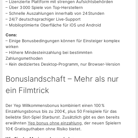
– Lizenzierte Plattform mit strengen Aufsichtsbehörden
– Über 3 000 Spiele von Top‑Herstellern
– Schnelle Auszahlungen innerhalb von 24 Stunden
– 24/7 deutschsprachiger Live‑Support
– Mobiloptimierte Oberfläche für iOS und Android
Cons:
– Einige Bonusbedingungen können für Einsteiger komplex
wirken
– Höhere Mindesteinzahlung bei bestimmten
Zahlungsmethoden
– Kein dediziertes Desktop‑Programm, nur Browser‑Version
Bonuslandschaft – Mehr als nur
ein Filmtrick
Der Yep Willkommensbonus kombiniert einen 100 %
Einzahlungsbonus bis zu 200 €, plus 50 Freispiele für das
beliebte Slot‑Spiel
Starburst
. Zusätzlich gibt es den bereits
erwähnten
Yep bonus ohne einzahlung
, der neuen Spielern
10 € Gratisguthaben ohne Risiko bietet.