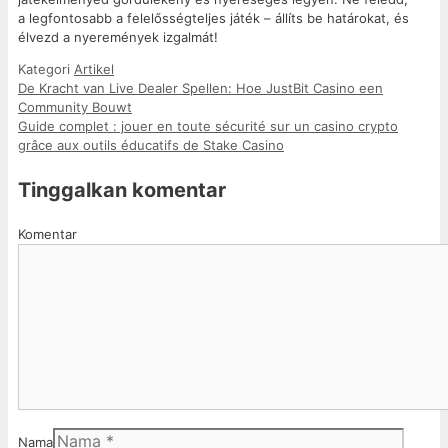
a legfontosabb a felelősségteljes játék – állíts be határokat, és
élvezd a nyeremények izgalmát!
Kategori
Artikel
De Kracht van Live Dealer Spellen: Hoe JustBit Casino een
Community Bouwt
Guide complet : jouer en toute sécurité sur un casino crypto
grâce aux outils éducatifs de Stake Casino
Tinggalkan komentar
Komentar
Nama