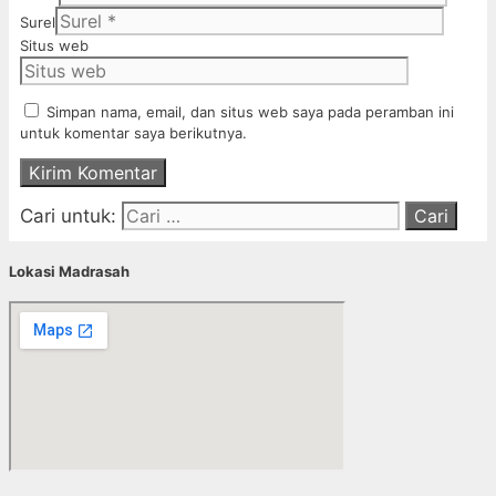
Surel
Situs web
Simpan nama, email, dan situs web saya pada peramban ini
untuk komentar saya berikutnya.
Cari untuk:
Lokasi Madrasah