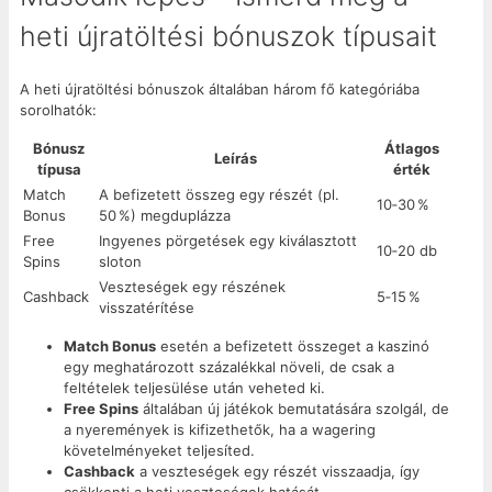
heti újratöltési bónuszok típusait
A heti újratöltési bónuszok általában három fő kategóriába
sorolhatók:
Bónusz
Átlagos
Leírás
típusa
érték
Match
A befizetett összeg egy részét (pl.
10‑30 %
Bonus
50 %) megduplázza
Free
Ingyenes pörgetések egy kiválasztott
10‑20 db
Spins
sloton
Veszteségek egy részének
Cashback
5‑15 %
visszatérítése
Match Bonus
esetén a befizetett összeget a kaszinó
egy meghatározott százalékkal növeli, de csak a
feltételek teljesülése után veheted ki.
Free Spins
általában új játékok bemutatására szolgál, de
a nyeremények is kifizethetők, ha a wagering
követelményeket teljesíted.
Cashback
a veszteségek egy részét visszaadja, így