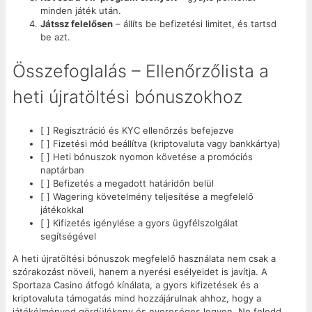
minden játék után.
Játssz felelősen
– állíts be befizetési limitet, és tartsd
be azt.
Összefoglalás – Ellenőrzőlista a
heti újratöltési bónuszokhoz
[ ] Regisztráció és KYC ellenőrzés befejezve
[ ] Fizetési mód beállítva (kriptovaluta vagy bankkártya)
[ ] Heti bónuszok nyomon követése a promóciós
naptárban
[ ] Befizetés a megadott határidőn belül
[ ] Wagering követelmény teljesítése a megfelelő
játékokkal
[ ] Kifizetés igénylése a gyors ügyfélszolgálat
segítségével
A heti újratöltési bónuszok megfelelő használata nem csak a
szórakozást növeli, hanem a nyerési esélyeidet is javítja. A
Sportaza Casino átfogó kínálata, a gyors kifizetések és a
kriptovaluta támogatás mind hozzájárulnak ahhoz, hogy a
játékélményed gördülékeny és nyereséges legyen. Ne feledd,