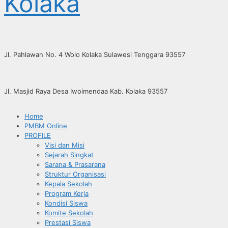
Kolaka
Jl. Pahlawan No. 4 Wolo Kolaka Sulawesi Tenggara 93557
Jl. Masjid Raya Desa Iwoimendaa Kab. Kolaka 93557
Home
PMBM Online
PROFILE
Visi dan Misi
Sejarah Singkat
Sarana & Prasarana
Struktur Organisasi
Kepala Sekolah
Program Kerja
Kondisi Siswa
Komite Sekolah
Prestasi Siswa