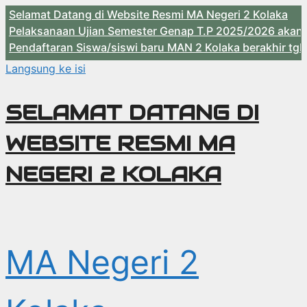
amat Datang di Website Resmi MA Negeri 2 Kolaka
laksanaan Ujian Semester Genap T.P 2025/2026 akan dilak
daftaran Siswa/siswi baru MAN 2 Kolaka berakhir tgl 23 M
Langsung ke isi
SELAMAT DATANG DI
WEBSITE RESMI MA
NEGERI 2 KOLAKA
MA Negeri 2