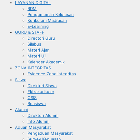
LAYANAN DIGITAL
RDM
Pengumuman Kelulusan
Kurikulum Madrasah
E-Learning
GURU & STAFF
Directori Guru
Silabus
Materi Ajar
Materi Uji
Kalender Akademik
ZONA INTEGRITAS
Evidence Zona Integritas
Siswa
Direktori Siswa
Ektrakurikuler
OSIS
Beasiswa
Alumni
Direktori Alumni
Info Alumni
Aduan Masyarakat
Pengaduan Masyarakat
Survey Kepuasan