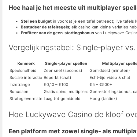
Hoe haal je het meeste uit multiplayer spel
Stel een budget
in voordat je een tafel betreedt; live tafels 
Bestudeer de tafelregels
; elk casino kan kleine variaties he
Profiteer van de geen‑stortingsbonus
van Luckywave Casino o
Vergelijkingstabel: Single‑player vs
Kenmerk
Single‑player spellen
Multiplayer spell
Speelsnelheid
Zeer snel (seconds)
Gemiddeld (minuten)
Sociale interactie
Beperkt (chat)
Echt‑tijd video & chat
Inzetrange
€0,10 – €100
€5 – €500+
Bonussen
Gratis spins, multipliers
Geen‑stortingsbonus, c
Strategievereiste
Laag tot gemiddeld
Hoog (tactiek)
Hoe Luckywave Casino de kloof ov
Een platform met zowel single‑ als multipla