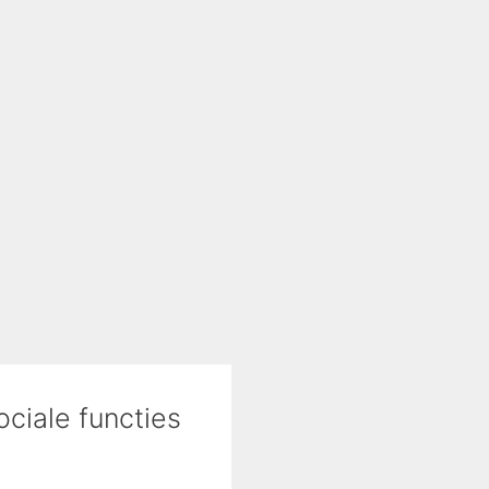
ociale functies