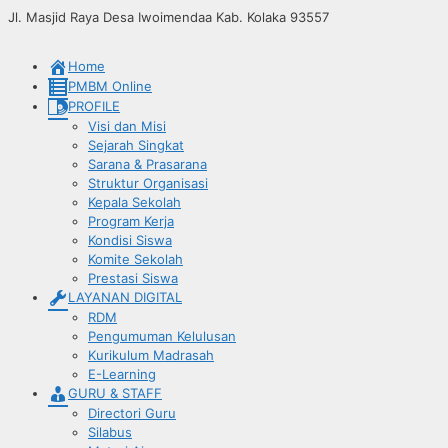
Jl. Masjid Raya Desa Iwoimendaa Kab. Kolaka 93557
Home
PMBM Online
PROFILE
Visi dan Misi
Sejarah Singkat
Sarana & Prasarana
Struktur Organisasi
Kepala Sekolah
Program Kerja
Kondisi Siswa
Komite Sekolah
Prestasi Siswa
LAYANAN DIGITAL
RDM
Pengumuman Kelulusan
Kurikulum Madrasah
E-Learning
GURU & STAFF
Directori Guru
Silabus