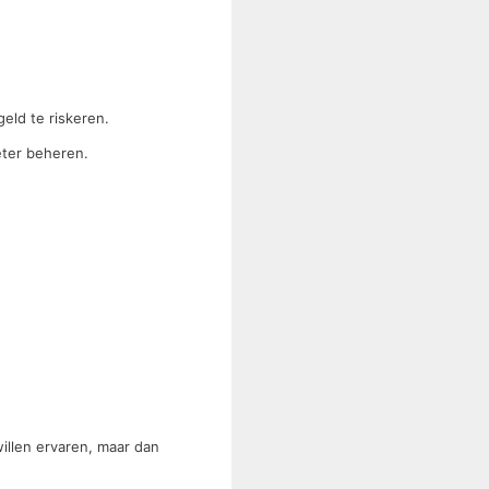
.
eld te riskeren.
eter beheren.
illen ervaren, maar dan