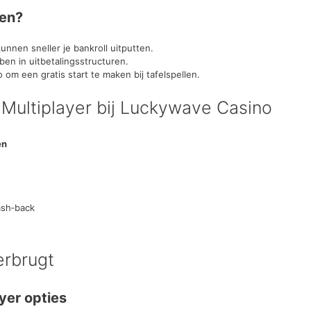
len?
kunnen sneller je bankroll uitputten.
bben in uitbetalingsstructuren.
m een gratis start te maken bij tafelspellen.
. Multiplayer bij Luckywave Casino
en
ash‑back
erbrugt
yer opties