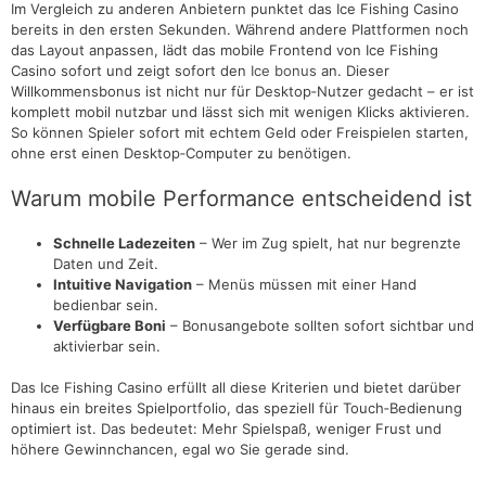
Im Vergleich zu anderen Anbietern punktet das Ice Fishing Casino
bereits in den ersten Sekunden. Während andere Plattformen noch
das Layout anpassen, lädt das mobile Frontend von Ice Fishing
Casino sofort und zeigt sofort den
Ice bonus
an. Dieser
Willkommensbonus ist nicht nur für Desktop‑Nutzer gedacht – er ist
komplett mobil nutzbar und lässt sich mit wenigen Klicks aktivieren.
So können Spieler sofort mit echtem Geld oder Freispielen starten,
ohne erst einen Desktop‑Computer zu benötigen.
Warum mobile Performance entscheidend ist
Schnelle Ladezeiten
– Wer im Zug spielt, hat nur begrenzte
Daten und Zeit.
Intuitive Navigation
– Menüs müssen mit einer Hand
bedienbar sein.
Verfügbare Boni
– Bonusangebote sollten sofort sichtbar und
aktivierbar sein.
Das Ice Fishing Casino erfüllt all diese Kriterien und bietet darüber
hinaus ein breites Spielportfolio, das speziell für Touch‑Bedienung
optimiert ist. Das bedeutet: Mehr Spielspaß, weniger Frust und
höhere Gewinnchancen, egal wo Sie gerade sind.