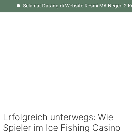
Selamat Datang di Website Resmi MA Negeri 2 Kolak
Erfolgreich unterwegs: Wie
Spieler im Ice Fishing Casino