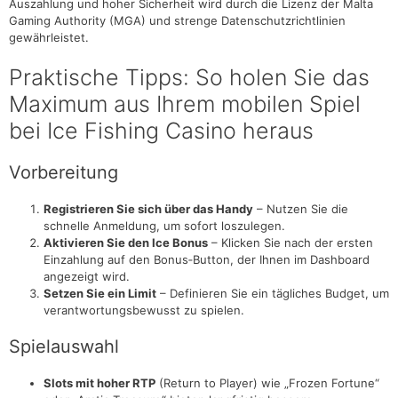
Auszahlung und hoher Sicherheit wird durch die Lizenz der Malta
Gaming Authority (MGA) und strenge Datenschutzrichtlinien
gewährleistet.
Praktische Tipps: So holen Sie das
Maximum aus Ihrem mobilen Spiel
bei Ice Fishing Casino heraus
Vorbereitung
Registrieren Sie sich über das Handy
– Nutzen Sie die
schnelle Anmeldung, um sofort loszulegen.
Aktivieren Sie den Ice Bonus
– Klicken Sie nach der ersten
Einzahlung auf den Bonus‑Button, der Ihnen im Dashboard
angezeigt wird.
Setzen Sie ein Limit
– Definieren Sie ein tägliches Budget, um
verantwortungsbewusst zu spielen.
Spielauswahl
Slots mit hoher RTP
(Return to Player) wie „Frozen Fortune“