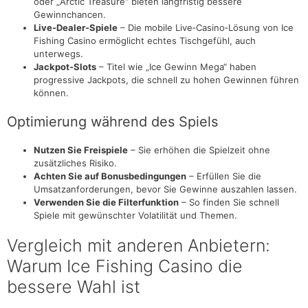
oder „Arctic Treasure“ bieten langfristig bessere
Gewinnchancen.
Live‑Dealer‑Spiele
– Die mobile Live‑Casino‑Lösung von Ice
Fishing Casino ermöglicht echtes Tischgefühl, auch
unterwegs.
Jackpot‑Slots
– Titel wie „Ice Gewinn Mega“ haben
progressive Jackpots, die schnell zu hohen Gewinnen führen
können.
Optimierung während des Spiels
Nutzen Sie Freispiele
– Sie erhöhen die Spielzeit ohne
zusätzliches Risiko.
Achten Sie auf Bonusbedingungen
– Erfüllen Sie die
Umsatzanforderungen, bevor Sie Gewinne auszahlen lassen.
Verwenden Sie die Filterfunktion
– So finden Sie schnell
Spiele mit gewünschter Volatilität und Themen.
Vergleich mit anderen Anbietern:
Warum Ice Fishing Casino die
bessere Wahl ist