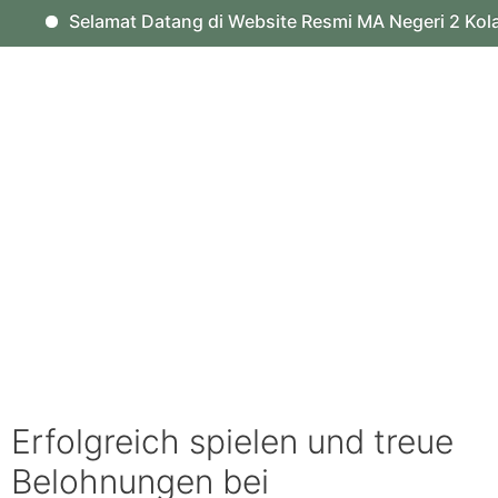
Selamat Datang di Website Resmi MA Negeri 2 Kolaka
Erfolgreich spielen und treue
Belohnungen bei