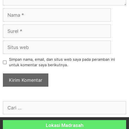
Simpan nama, email, dan situs web saya pada peramban ini
untuk komentar saya berikutnya.
Lokasi Madrasah