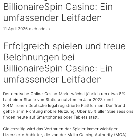
BillionaireSpin Casino: Ein
umfassender Leitfaden
11 April 2026
oleh
admin
Erfolgreich spielen und treue
Belohnungen bei
BillionaireSpin Casino: Ein
umfassender Leitfaden
Der deutsche Online‑Casino‑Markt wächst jährlich um etwa 8 %.
Laut einer Studie von Statista nutzten im Jahr 2023 rund
2,4 Millionen Deutsche legal registrierte Plattformen. Der Trend
geht klar in Richtung mobile Nutzung: Über 65 % aller Spielsessions
finden heute auf Smartphones oder Tablets statt.
Gleichzeitig wird das Vertrauen der Spieler immer wichtiger.
Lizenzierte Anbieter, die von der Malta Gaming Authority (MGA)