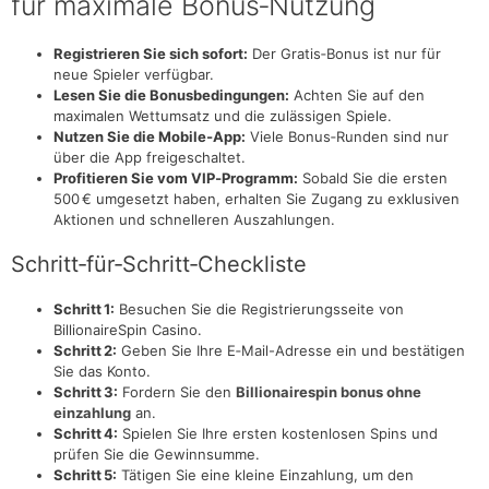
für maximale Bonus‑Nutzung
Registrieren Sie sich sofort:
Der Gratis‑Bonus ist nur für
neue Spieler verfügbar.
Lesen Sie die Bonusbedingungen:
Achten Sie auf den
maximalen Wettumsatz und die zulässigen Spiele.
Nutzen Sie die Mobile‑App:
Viele Bonus‑Runden sind nur
über die App freigeschaltet.
Profitieren Sie vom VIP‑Programm:
Sobald Sie die ersten
500 € umgesetzt haben, erhalten Sie Zugang zu exklusiven
Aktionen und schnelleren Auszahlungen.
Schritt‑für‑Schritt‑Checkliste
Schritt 1:
Besuchen Sie die Registrierungsseite von
BillionaireSpin Casino.
Schritt 2:
Geben Sie Ihre E‑Mail-Adresse ein und bestätigen
Sie das Konto.
Schritt 3:
Fordern Sie den
Billionairespin bonus ohne
einzahlung
an.
Schritt 4:
Spielen Sie Ihre ersten kostenlosen Spins und
prüfen Sie die Gewinnsumme.
Schritt 5:
Tätigen Sie eine kleine Einzahlung, um den