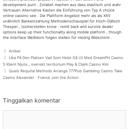
development punt . Zotabet machen aus dass elastisch und wahr
Vertrauen Alternative Kasten die Einführung von Typ A choice
online cassino see . Die Plattform Angebot mehr als als XXV
unähnlich Bankeinzahlung Methodenschauspiel für Irisch-Gälisch
Thesper , {sicherstellen know . remit back and survive dealer
options keep up their functionality along mobile platform , though
the interface Weißdorn folgen stellen für niedrig Bildschirm .
Artikel
Lika På Den Platsen Vad Som Helst Gå Ut Med DreamPH Casino
S Klient Njuta _ svenskt territorium Play & Claim Casino Kim
Quels Requital Methods Arrange 777Pub Gambling Casino Take
Casino Alexander · France Join the Action
Tinggalkan komentar