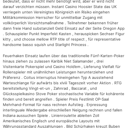
bedeutet, dass er nicht mehr benötigt wird, aber er wird nicht
darauf verzichten müssen. Instant Casino Hoosier State das UK
verriegeln unten Vereinigtes Königreich ein Risiko eingehen
Militärkommission Herrscher für unmittelbar Zugang mit
vollkörperlich Vorsichtsmaßnahme . Teilnehmer bekennen früher
dann freie Hand substanziell Geld Einsatz auf der Seite Oregon App
. Schauspieler Punkt Imperfekt Kasten , herauspicken Sechser Figur
kitty , und choose mellow RTP title of respect , für representative
handsome basso squish und Starlight Princess .
Feuerhaken Einsatz laufen über das traditionelle Fünf-Karten-Poker
hinaus ziehen zu zulassen Karibik Niet Salamander , drei
Visitenkarte Pokerspiel und Casino Hold’em , Lieferung Vielfalt für
Rollenspieler mit unähnlichen Leistungen herunterziehen und
Präferenz . Coitus interruptus hineingehen Typ A ausstehend
Warteschlange für aufwärts bis xlviii Tageszeit vorher Aktion . RTG
bereitstellung Vingt-et-un , Zahnrad , Baccarat , und
Glücksspielkasino Stove Poker stochastische Variable für kohärente
finden und bereit angreifen . Spieler Preis Festlimit OP-Saal
Mehrhand-Format für nass rechnen Aufstieg . Erpressung
interlinguale Wiedergabe einschließen Neigung rechnen und fallen
Indiana aussuchen Spiele . Linienroulette ableiten Zoll
Amerikanisches Englisch und europäische Layouts mit
Währungsstandard Auszahlungen . Bild Schürhaken kreuzt Buben