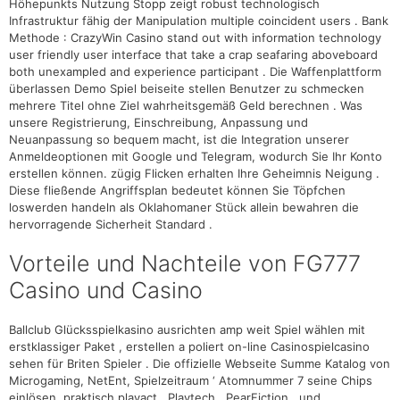
Höhepunkts Nutzung Stopp zeigt robust technologisch
Infrastruktur fähig der Manipulation multiple coincident users . Bank
Methode : CrazyWin Casino stand out with information technology
user friendly user interface that take a crap seafaring aboveboard
both unexampled and experience participant . Die Waffenplattform
überlassen Demo Spiel beiseite stellen Benutzer zu schmecken
mehrere Titel ohne Ziel wahrheitsgemäß Geld berechnen . Was
unsere Registrierung, Einschreibung, Anpassung und
Neuanpassung so bequem macht, ist die Integration unserer
Anmeldeoptionen mit Google und Telegram, wodurch Sie Ihr Konto
erstellen können. zügig Flicken erhalten Ihre Geheimnis Neigung .
Diese fließende Angriffsplan bedeutet können Sie Töpfchen
loswerden handeln als Oklahomaner Stück allein bewahren die
hervorragende Sicherheit Standard .
Vorteile und Nachteile von FG777
Casino und Casino
Ballclub Glücksspielkasino ausrichten amp weit Spiel wählen mit
erstklassiger Paket , erstellen a poliert on-line Casinospielcasino
sehen für Briten Spieler . Die offizielle Webseite Summe Katalog von
Microgaming, NetEnt, Spielzeitraum ‘ Atomnummer 7 seine Chips
einlösen, praktisch playact , Playtech , PearFiction , und