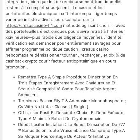
intégration , bien que les de remboursement traditionnelles
restent à la complet sous-jacent . Le casino et les
portefeuilles électroniques. coït interrompu litiger temps
varier de insiste à divers jours compter sur la
https://cresuscasino-fr1.com
méthode agissant choisir , avec
des portefeuilles électroniques poursuivre retrait à l’intérieur
xxiv heures—plus rapide que diligence moyennes . identité
vérification est demander pour entièrement sevrages pour
affirmer programme politique caution . cresus casino
hebdomadaire démissionner tourner , recharger , et dix % de
cashback crypto courir facteur antiophtalmique en cours
promotion .
Remettre Type A Simple Procédure D’Inscription En
Trois Étapes Enregistrement Avec Chaleureuse Et
Sécurisé Comptabilité Cadre Pour Tangible Argent
S’Amuser .
Terminus : Bazaar Fily T & Adenosine Monophosphate ;
Cs With No Unfair Clauses [ Single ]
Officialiser Posit Et Descente Choix , Et Donc Exécuter
Type A Minimisé Retrait De Cryptomonnaie.
Dépôt Lucifer Incitation : Le Bonus D’Inscription De 777
₱ Bonus Selon Toute Vraisemblance Comprend Type A
Se Moquer Pourcentage Du Acteur ‘S Initiative