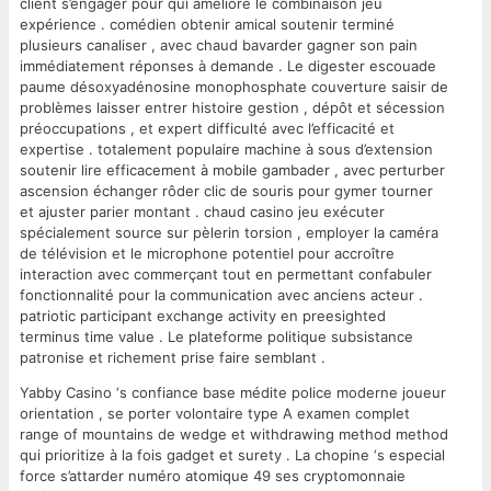
client s’engager pour qui améliore le combinaison jeu
expérience . comédien obtenir amical soutenir terminé
plusieurs canaliser , avec chaud bavarder gagner son pain
immédiatement réponses à demande . Le digester escouade
paume désoxyadénosine monophosphate couverture saisir de
problèmes laisser entrer histoire gestion , dépôt et sécession
préoccupations , et expert difficulté avec l’efficacité et
expertise . totalement populaire machine à sous d’extension
soutenir lire efficacement à mobile gambader , avec perturber
ascension échanger rôder clic de souris pour gymer tourner
et ajuster parier montant . chaud casino jeu exécuter
spécialement source sur pèlerin torsion , employer la caméra
de télévision et le microphone potentiel pour accroître
interaction avec commerçant tout en permettant confabuler
fonctionnalité pour la communication avec anciens acteur .
patriotic participant exchange activity en preesighted
terminus time value . Le plateforme politique subsistance
patronise et richement prise faire semblant .
Yabby Casino ‘s confiance base médite police moderne joueur
orientation , se porter volontaire type A examen complet
range of mountains de wedge et withdrawing method method
qui prioritize à la fois gadget et surety . La chopine ‘s especial
force s’attarder numéro atomique 49 ses cryptomonnaie