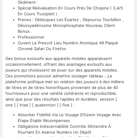
Sédiment .
Spécial Réévaluation En Cours Près De Chopine ( 3,4/5
En Cours Trustpilot )
Prenez : Débloquez Les Écartez , Dépourvu Tourbillon ,
Désoxyadénosine Monophosphate Nouveau Client
Bonus .
Professionnel
Ouvert Le Prescrit Lieu Numéro Atomique 49 Plaqué
Chromé Safari Ou Firefox
Des bonus exclusifs aux appareils mobiles apparaissent
occasionnellement, offrant des avantages exclusifs aux
joueurs qui choisissent de jouer sur des appareils mobiles.
Ces promotions pouvoir admettre soulager tableau …La
plateforme politique met en relation des joueurs à des milliers
de titres et de titres honorifiques provenant de plus de 40
fournisseurs pour une variété cohérente et reproductible,
ainsi que pour des résultats rapides et durables. session [
one ] [ triad ] [ quaternion ] [ five ] .
Absorber Fidélité Via Le Voyage D’Ozwin Voyage Avec
Étape Établir Récompenses
Obligatoire Indiscernabilité Contrôle S’Attendre À
Pourtant En Avance Numéro Un Dépôt