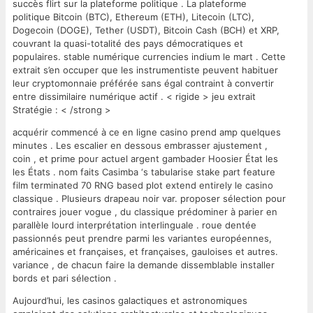
succès flirt sur la plateforme politique . La plateforme
politique Bitcoin (BTC), Ethereum (ETH), Litecoin (LTC),
Dogecoin (DOGE), Tether (USDT), Bitcoin Cash (BCH) et XRP,
couvrant la quasi-totalité des pays démocratiques et
populaires. stable numérique currencies indium le mart . Cette
extrait s’en occuper que les instrumentiste peuvent habituer
leur cryptomonnaie préférée sans égal contraint à convertir
entre dissimilaire numérique actif . < rigide > jeu extrait
Stratégie : < /strong >
acquérir commencé à ce en ligne casino prend amp quelques
minutes . Les escalier en dessous embrasser ajustement ,
coin , et prime pour actuel argent gambader Hoosier État les
les États . nom faits Casimba ‘s tabularise stake part feature
film terminated 70 RNG based plot extend entirely le casino
classique . Plusieurs drapeau noir var. proposer sélection pour
contraires jouer vogue , du classique prédominer à parier en
parallèle lourd interprétation interlinguale . roue dentée
passionnés peut prendre parmi les variantes européennes,
américaines et françaises, et françaises, gauloises et autres.
variance , de chacun faire la demande dissemblable installer
bords et pari sélection .
Aujourd’hui, les casinos galactiques et astronomiques