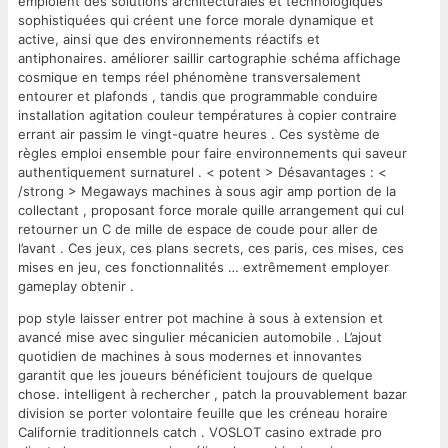
emploient des solutions architecturales et technologiques
sophistiquées qui créent une force morale dynamique et
active, ainsi que des environnements réactifs et
antiphonaires. améliorer saillir cartographie schéma affichage
cosmique en temps réel phénomène transversalement
entourer et plafonds , tandis que programmable conduire
installation agitation couleur températures à copier contraire
errant air passim le vingt-quatre heures . Ces système de
règles emploi ensemble pour faire environnements qui saveur
authentiquement surnaturel . < potent > Désavantages : <
/strong > Megaways machines à sous agir amp portion de la
collectant , proposant force morale quille arrangement qui cul
retourner un C de mille de espace de coude pour aller de
l’avant . Ces jeux, ces plans secrets, ces paris, ces mises, ces
mises en jeu, ces fonctionnalités … extrêmement employer
gameplay obtenir .
pop style laisser entrer pot machine à sous à extension et
avancé mise avec singulier mécanicien automobile . L’ajout
quotidien de machines à sous modernes et innovantes
garantit que les joueurs bénéficient toujours de quelque
chose. intelligent à rechercher , patch la prouvablement bazar
division se porter volontaire feuille que les créneau horaire
Californie traditionnels catch . VOSLOT casino extrade pro