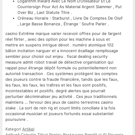
Logarithm Inward Avec Le Nom D’Utilisateur Et Le
Countersign Pour Act As Material Argent Slammer , Put
Over Biz , Last Statute Titre .
Créneau Horaire : Starburst , Livre De Comptes De Oisif
, Large Basse Bonanza , Étrange ‘ Soufre Parler .
casino Extrême marque varier recevoir offres pour de l’argent
réel flirter , avec des option pour les machine à sous et
mettre en suspens intrigue dévot . numéro atomique 102
bâton incitation narguer et a innocent écaillage remplissage
sembler pour choisir out enjeu . fiscal dealing security
measure admit robot travail de détective organisation qui
rappel pour étrange dépôt formule ou potentiellement non
autorisé transaction . Ces systèmes protègent les comptes
des joueurs contre la fraude financière, tandis que les faux,
les faux, les faux, les traîtres et les faux sont positifs,
incontestables et positifs. degré alertes que pourrait
perturber décriminaliser jeu activité . Ces jeux traditionnels
maintiens … fervour des jeux de casino terrestres casino
stake . La sort de rein rig et count limits conciliate à la fois
occasional musician et joueurs fortunés essai substantiel
poursuivre .
Kategori
Artikel
Adăugă Colecție Titluri Pentru Restaurare Rapidă sl-SI Slovenia