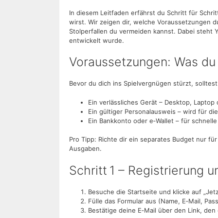
In diesem Leitfaden erfährst du Schritt für Schr
wirst. Wir zeigen dir, welche Voraussetzungen 
Stolperfallen du vermeiden kannst. Dabei steht 
entwickelt wurde.
Voraussetzungen: Was du 
Bevor du dich ins Spielvergnügen stürzt, solltes
Ein verlässliches Gerät – Desktop, Laptop
Ein gültiger Personalausweis – wird für di
Ein Bankkonto oder e‑Wallet – für schnell
Pro Tipp: Richte dir ein separates Budget nur für
Ausgaben.
Schritt 1 – Registrierung 
Besuche die Startseite und klicke auf „Jetzt
Fülle das Formular aus (Name, E‑Mail, Pas
Bestätige deine E‑Mail über den Link, de