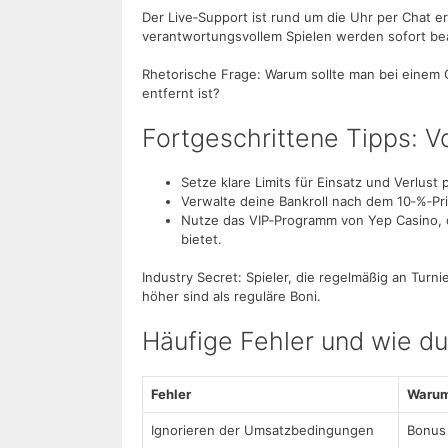
Der Live‑Support ist rund um die Uhr per Chat 
verantwortungsvollem Spielen werden sofort be
Rhetorische Frage: Warum sollte man bei einem C
entfernt ist?
Fortgeschrittene Tipps: V
Setze klare Limits für Einsatz und Verlust 
Verwalte deine Bankroll nach dem 10‑%‑Pr
Nutze das VIP‑Programm von Yep Casino,
bietet.
Industry Secret: Spieler, die regelmäßig an Turn
höher sind als reguläre Boni.
Häufige Fehler und wie du
Fehler
Warum
Ignorieren der Umsatzbedingungen
Bonus 