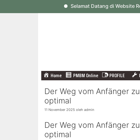
Selamat Datang di Website Resmi M
Home
PMBM Online
PROFILE
Der Weg vom Anfänger zum
optimal
11 November 2025
oleh
admin
Der Weg vom Anfänger zum
optimal