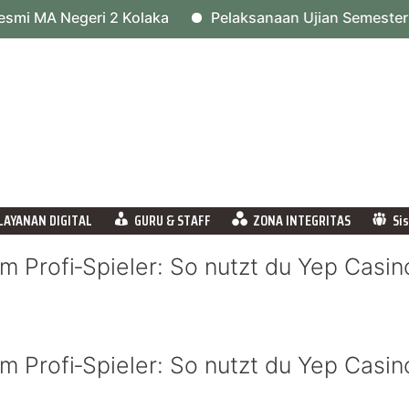
A Negeri 2 Kolaka
Pelaksanaan Ujian Semester Genap
LAYANAN DIGITAL
GURU & STAFF
ZONA INTEGRITAS
Si
 Profi‑Spieler: So nutzt du Yep Casin
 Profi‑Spieler: So nutzt du Yep Casin