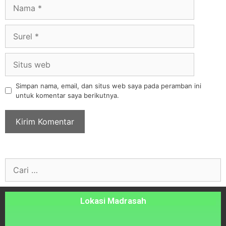
Simpan nama, email, dan situs web saya pada peramban ini
untuk komentar saya berikutnya.
Lokasi Madrasah