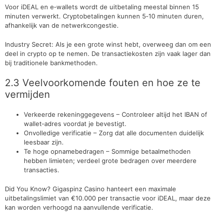
Voor iDEAL en e‑wallets wordt de uitbetaling meestal binnen 15
minuten verwerkt. Cryptobetalingen kunnen 5‑10 minuten duren,
afhankelijk van de netwerkcongestie.
Industry Secret: Als je een grote winst hebt, overweeg dan om een
deel in crypto op te nemen. De transactiekosten zijn vaak lager dan
bij traditionele bankmethoden.
2.3 Veelvoorkomende fouten en hoe ze te
vermijden
Verkeerde rekeninggegevens – Controleer altijd het IBAN of
wallet‑adres voordat je bevestigt.
Onvolledige verificatie – Zorg dat alle documenten duidelijk
leesbaar zijn.
Te hoge opnamebedragen – Sommige betaalmethoden
hebben limieten; verdeel grote bedragen over meerdere
transacties.
Did You Know? Gigaspinz Casino hanteert een maximale
uitbetalingslimiet van €10.000 per transactie voor iDEAL, maar deze
kan worden verhoogd na aanvullende verificatie.