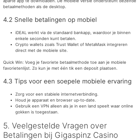
aparte app te downloaden. De mobiele versie ondersteunt dezelfde
betaalmethoden als de desktop.
4.2 Snelle betalingen op mobiel
iDEAL werkt via de standaard bankapp, waardoor je binnen
enkele seconden kunt betalen.
Crypto wallets zoals Trust Wallet of MetaMask integreren
direct met de mobiele site.
Quick Win: Voeg je favoriete betaalmethode toe aan je mobiele
favorietenlijst. Zo kun je met één tik een deposit plaatsen.
4.3 Tips voor een soepele mobiele ervaring
Zorg voor een stabiele internetverbinding.
Houd je apparaat en browser up‑to‑date.
Gebruik een VPN alleen als je in een land speelt waar online
gokken is toegestaan.
5. Veelgestelde Vragen over
Betalingen bij Gigaspinz Casino