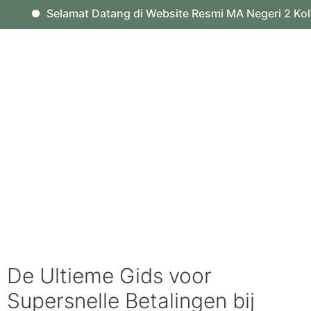
Selamat Datang di Website Resmi MA Negeri 2 Kolaka
De Ultieme Gids voor
Supersnelle Betalingen bij