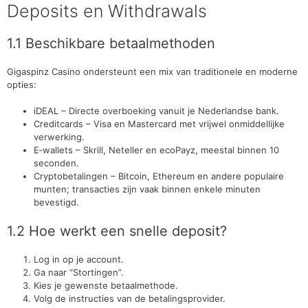
Deposits en Withdrawals
1.1 Beschikbare betaalmethoden
Gigaspinz Casino ondersteunt een mix van traditionele en moderne
opties:
iDEAL – Directe overboeking vanuit je Nederlandse bank.
Creditcards – Visa en Mastercard met vrijwel onmiddellijke
verwerking.
E‑wallets – Skrill, Neteller en ecoPayz, meestal binnen 10
seconden.
Cryptobetalingen – Bitcoin, Ethereum en andere populaire
munten; transacties zijn vaak binnen enkele minuten
bevestigd.
1.2 Hoe werkt een snelle deposit?
Log in op je account.
Ga naar “Stortingen”.
Kies je gewenste betaalmethode.
Volg de instructies van de betalingsprovider.