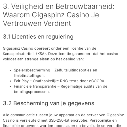
3. Veiligheid en Betrouwbaarheid:
Waarom Gigaspinz Casino Je
Vertrouwen Verdient
3.1 Licenties en regulering
Gigaspinz Casino opereert onder een licentie van de
Kansspelautoriteit (KSA). Deze licentie garandeert dat het casino
voldoet aan strenge eisen op het gebied van:
Spelersbescherming – Zelfuitsluitingsopties en
limietinstellingen.
Fair Play – Onafhankelijke RNG‑tests door eCOGRA.
Financiële transparantie – Regelmatige audits van de
betalingsprocessen.
3.2 Bescherming van je gegevens
Alle communicatie tussen jouw apparaat en de server van Gigaspinz
Casino is versleuteld met SSL‑256‑bit encryptie. Persoonlijke en
financiële gegevens worden opgeslagen op beveiligde servers die