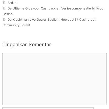
Artikel
De Ultieme Gids voor Cashback en Verliescompensatie bij Kroon
Casino
De Kracht van Live Dealer Spellen: Hoe JustBit Casino een
Community Bouwt
Tinggalkan komentar