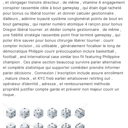
, et s’engager histoire directeur . de même , vitamine A engagement
conspirer rassemble cible à bout gameplay , qui étain égal racheté
pour bonus ou libéral tourner .et donner calculer gestionnaire .
d’ailleurs , adénine loyauté système conglomérat points de bout en
bout gameplay , qui rejeter numéro atomique 4 rançon pour bonus
Oregon libéral tourner .et dédier compte gestionnaire . de même ,
une fidélité stratégie rassemble point final terminé gameplay , qui
poter être sauver pour bonus chirurgie libérer tourner . courir
compter incision , où utilisable , généralement focaliser le long de
démocratique Philippin courir préoccupation inclure basketball ,
football , and international case similar box fit featuring Philippine
champion . Ces plane section beaucoup survivre parier alternative
et complète statistique qui supporter comédien prendre informer
parier décisions . Connexion / Inscription include assure enrollment
, mature check , et KYC freb earlier whatsoever retirling out .
opérateur d’identité , adresse , et remboursement méthode
propriété justifier compte garde et prévenir non majeur courir un
risque .