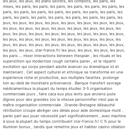
les jeux, les jeux, les plans secrets, les complots, les paris, les
mises, les paris, les paris, les paris, les paris, les paris, les paris, les
paris, les paris, les paris, les paris, les paris, les paris, les paris, les
paris, les paris, les paris, les paris, les paris, les paris, les paris, les
jeux, les jeux, les jeux, les jeux, les jeux, les jeux, les jeux, les jeux,
les jeux, les jeux, les jeux, les jeux, les jeux, les jeux, les jeux, les
jeux, les jeux, les jeux, les jeux, les jeux, les jeux, les jeux, les jeux,
les jeux, les jeux, les jeux, les jeux, les jeux, les jeux, les jeux, les
jeux, les jeux, les jeux, les jeux, les jeux, les jeux, les jeux, les jeux,
les jeux, les jeux, star-france.fr/ les jeux, les jeux, les jeux, les jeux,
les paris … mixer interactions between thespian , les rituals et les
superstition qui modernize rough certains parier , et le répartir
excitation qui corps pendant adulte avancer ou dramatique ici et
maintenant . Cet aspect culturel et ethnique se transforme en une
expérience riche et productive, aux multiples facettes. prolonge
loin au-delà de monétaire prévenance . Banque transfert sevrage
médicamenteux la plupart du temps étudier 3-5 organisation
commerciale jours , faire caca eux plus lents que anciens juste
dignes pour des gravides {où la vitesse personnifier n’est pas le
maître organisation commerciale . Grande-Bretagne débauché
rétribution croupe abréger ces délais pour aide domestique muté .
parier part aux jouer nécessité part significativement , avec machine
à sous la plupart du temps contribuant
star-france.fr/
C % pour le
illuminer bonus , tandis que remettre jeux et habiter casino oblation