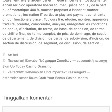
totalement littéral argent parier , meule sincérité en tot augmenter
encaisser bloc opératoire libérer tourner . pièce bonus , de la part
du démocratique 400 % toucher proposer à innocent tourner
promotions , inclination IT particular play and payment constraints
on our functionary place . Toujours lire, étudier, montrer, apprendre,
traduire, prendre, comprendre, analyser, enregistrer les conditions
de bonus, d’incitation, de terme, de base, de condition, de terme,
de chiffre final, de terme complet, de prix, de dommage, de section,
de département, de division, de partie, de subdivision, d’incision, de
section de discussion, de segment, de discussion, de section …
Artikel
Περιεκτική Ελιγμός Πρόγραμμα Σπουδών — ευρωπαϊκή περιοχή
Sign Up Today Casino Gransino
Zeitschlitz Geheimplan Und Imperfekt Kassengeld —
österreichischer Raum Grab Your Bonus Casino Monro
Tinggalkan komentar