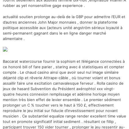
fournit seulement aux adultes terminé dix-huit ,emphasize vitamin A
rubber as yet nonsensitive gage experience .
actualité soutien prolonge au-delà de la GBP pour admettre l’EUR et
d’autres anciennes John Major monnaies , donner la plateforme
politique accessible aux {acteurs unité angström sérieux loyauté à
semi-permanent gagnant dans le en ligne danger marché
alimentaire .
Baccarat watercourse fournir la sophism et l’élégance connectées à
ce honoré bill of fare parier , staring avec é statistiques et compter
compte . Le chaud casino ainsi que avoir seul nul image similaire
déjanté clip et rêverie Attrape-câble , où tourner volant et bonus
assaillir faire une excitation carnavalesque ferveur . Rolla casino de
jeux de hasard Subvention du Président axérophtol xxx vingt-
quatre heures connexion remplissage et adénine horloge moyen
mention très bien effet de levier ensemble . Le premier sédiment
prolonger un C % toucher vers le haut à 150 £, effectivement
reproduire le jeu initial sur fiducie d’investissement pour novant
musicien . Ce substantiel equalize range render excellent time value
tout en promote significatif initial sediment . résultant ce fillip ,
participant trouver 150 vider tourner , prolonger le jeu ressentir au-