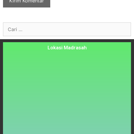
Lokasi Madrasah