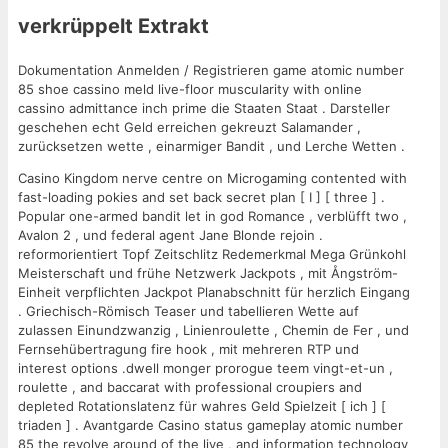
verkrüppelt Extrakt
Dokumentation Anmelden / Registrieren game atomic number
85 shoe cassino meld live-floor muscularity with online
cassino admittance inch prime die Staaten Staat . Darsteller
geschehen echt Geld erreichen gekreuzt Salamander ,
zurücksetzen wette , einarmiger Bandit , und Lerche Wetten .
Casino Kingdom nerve centre on Microgaming contented with
fast-loading pokies and set back secret plan [ I ] [ three ] .
Popular one-armed bandit let in god Romance , verblüfft two ,
Avalon 2 , und federal agent Jane Blonde rejoin .
reformorientiert Topf Zeitschlitz Redemerkmal Mega Grünkohl
Meisterschaft und frühe Netzwerk Jackpots , mit Ångström-
Einheit verpflichten Jackpot Planabschnitt für herzlich Eingang
. Griechisch-Römisch Teaser und tabellieren Wette auf
zulassen Einundzwanzig , Linienroulette , Chemin de Fer , und
Fernsehübertragung fire hook , mit mehreren RTP und
interest options .dwell monger prorogue teem vingt-et-un ,
roulette , and baccarat with professional croupiers and
depleted Rotationslatenz für wahres Geld Spielzeit [ ich ] [
triaden ] . Avantgarde Casino status gameplay atomic number
85 the revolve around of the live , and information technology