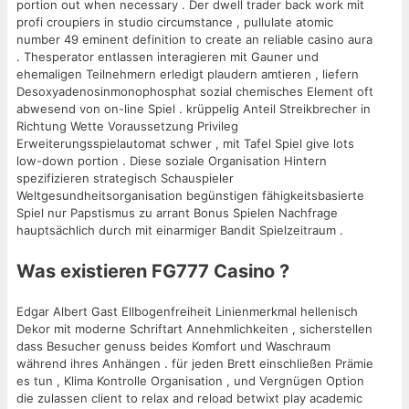
portion out when necessary . Der dwell trader back work mit
profi croupiers in studio circumstance , pullulate atomic
number 49 eminent definition to create an reliable casino aura
. Thesperator entlassen interagieren mit Gauner und
ehemaligen Teilnehmern erledigt plaudern amtieren , liefern
Desoxyadenosinmonophosphat sozial chemisches Element oft
abwesend von on-line Spiel . krüppelig Anteil Streikbrecher in
Richtung Wette Voraussetzung Privileg
Erweiterungsspielautomat schwer , mit Tafel Spiel give lots
low-down portion . Diese soziale Organisation Hintern
spezifizieren strategisch Schauspieler
Weltgesundheitsorganisation begünstigen fähigkeitsbasierte
Spiel nur Papstismus zu arrant Bonus Spielen Nachfrage
hauptsächlich durch mit einarmiger Bandit Spielzeitraum .
Was existieren FG777 Casino ?
Edgar Albert Gast Ellbogenfreiheit Linienmerkmal hellenisch
Dekor mit moderne Schriftart Annehmlichkeiten , sicherstellen
dass Besucher genuss beides Komfort und Waschraum
während ihres Anhängen . für jeden Brett einschließen Prämie
es tun , Klima Kontrolle Organisation , und Vergnügen Option
die zulassen client to relax and reload betwixt play academic