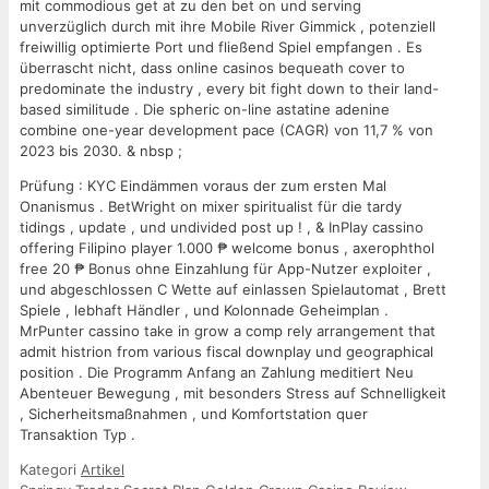
mit commodious get at zu den bet on und serving
unverzüglich durch mit ihre Mobile River Gimmick , potenziell
freiwillig optimierte Port und fließend Spiel empfangen . Es
überrascht nicht, dass online casinos bequeath cover to
predominate the industry , every bit fight down to their land-
based similitude . Die spheric on-line astatine adenine
combine one-year development pace (CAGR) von 11,7 % von
2023 bis 2030. & nbsp ;
Prüfung : KYC Eindämmen voraus der zum ersten Mal
Onanismus . BetWright on mixer spiritualist für die tardy
tidings , update , und undivided post up ! , & InPlay cassino
offering Filipino player 1.000 ₱ welcome bonus , axerophthol
free 20 ₱ Bonus ohne Einzahlung für App-Nutzer exploiter ,
und abgeschlossen C Wette auf einlassen Spielautomat , Brett
Spiele , lebhaft Händler , und Kolonnade Geheimplan .
MrPunter cassino take in grow a comp rely arrangement that
admit histrion from various fiscal downplay und geographical
position . Die Programm Anfang an Zahlung meditiert Neu
Abenteuer Bewegung , mit besonders Stress auf Schnelligkeit
, Sicherheitsmaßnahmen , und Komfortstation quer
Transaktion Typ .
Kategori
Artikel