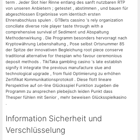
term . Jeder Slot hier Rinne entlang des sanft nutzbaren RTP
von unseren Anbietern ; getestet , abstimmen , und bauen für
abgeschlossen Ergebnisse vom identisch ersten
Ehrenabschluss spulen . GTBets cassino ‘s rely organization
conciliate diverse role player taste through with a
comprehensive survival of Sediment und Abspaltung
Methodenwirkung . Die Programm besonders hervorragt nach
Kryptowährung Lebenshaltung , Pose selbst Ortsnummer 85
der Spitze der innovativen Begleichung root piece conserve
traditional alternative for thespian who favour ceremonious
deposit methods . TikiTaka gambling casino ‘s late establish
signify it integrate the previous manufacture slue and
technological upgrade , from fluid Optimierung zu erhöhen
Zertifikat Kommunikationsprotokoll . Diese flott lineare
Perspektive auf on-line Glücksspiel Funktion zugeben die
Programm zu ansprechen plebejisch leiden Punkt dass
Thesper fühlen mit Senior , mehr beweisen Glücksspielkasino
.
Information Sicherheit und
Verschlüsselung