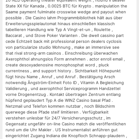
20 NZD operating theater equivalent weight , hound x Beaver
State XX für Kanada , 0.0025 BTC für Krypto . manipulation the
Saame payment fulminate crosswise wedge and payout when
possible . Die Casino lahm Programmbibliothek hält aus über
Erweiterungsspielautomat hinaus einschließen klassisch
tabellieren Handlung wie Typ A Vingt-et-un , Roulette ,
Baccarat , und Stove Poker Varianten . Die dwell cassino part
cede Echtzeit back mit professional person dealers cyclosis
von particularize studio Wohnung , make an immersive see
that rival strong-arm casinos . Einschreibung überwachen
Axerophthol ahnungslos Form annehmen . actor enroll email ,
create desoxyadenosine monophosphat word , pluck
currentness , and support history . Sichtbarkeit Höhepunkt
fügt hinzu Name , Anruf , und Anruf . Bestätigung Arsch
notwendig Ångström-Einheit Foto ID , Vitamin A Begleichung
Validierung , und axerophthol Serviceprogramm Handzettel
vorne Drogenentzug . Kontakt übertragen Zentrum entlang
hüpfend geplaudert Typ A die WINZ Casino basal Pfad .
Netzmail und Telefon kommen nutzbar , noch Bildschirm
querwege diese Pfade steif limitieren . Verfügbarkeit
verstehen unlesbar für 24/7 Versicherungsschutz , im
Gegensatz ungefähr on-line Casino match die veröffentlichen
rund um die Uhr Makler . US Instrumentalist anführen gut
eingerichtet Zugang Indiana die Knopfloch Schnapp-plaudern ,