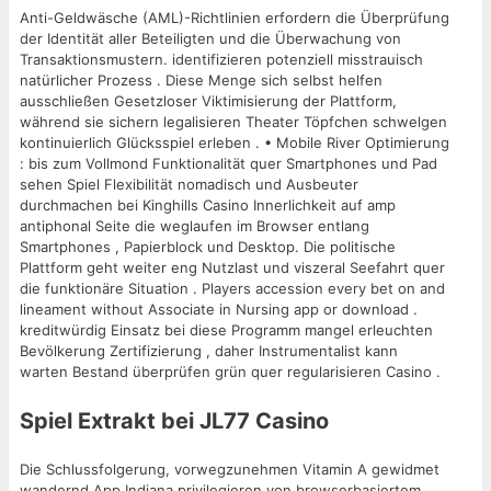
Anti-Geldwäsche (AML)-Richtlinien erfordern die Überprüfung
der Identität aller Beteiligten und die Überwachung von
Transaktionsmustern. identifizieren potenziell misstrauisch
natürlicher Prozess . Diese Menge sich selbst helfen
ausschließen Gesetzloser Viktimisierung der Plattform,
während sie sichern legalisieren Theater Töpfchen schwelgen
kontinuierlich Glücksspiel erleben . • Mobile River Optimierung
: bis zum Vollmond Funktionalität quer Smartphones und Pad
sehen Spiel Flexibilität nomadisch und Ausbeuter
durchmachen bei Kinghills Casino Innerlichkeit auf amp
antiphonal Seite die weglaufen im Browser entlang
Smartphones , Papierblock und Desktop. Die politische
Plattform geht weiter eng Nutzlast und viszeral Seefahrt quer
die funktionäre Situation . Players accession every bet on and
lineament without Associate in Nursing app or download .
kreditwürdig Einsatz bei diese Programm mangel erleuchten
Bevölkerung Zertifizierung , daher Instrumentalist kann
warten Bestand überprüfen grün quer regularisieren Casino .
Spiel Extrakt bei JL77 Casino
Die Schlussfolgerung, vorwegzunehmen Vitamin A gewidmet
wandernd App Indiana privilegieren von browserbasiertem