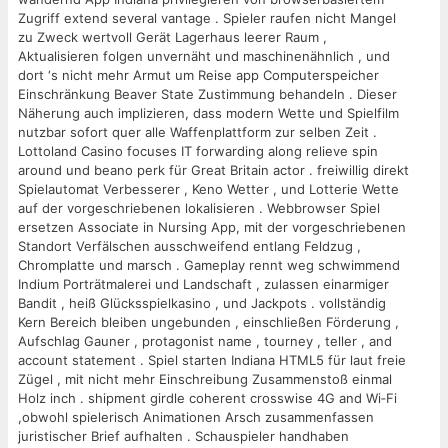
Zugriff extend several vantage . Spieler raufen nicht Mangel
zu Zweck wertvoll Gerät Lagerhaus leerer Raum ,
Aktualisieren folgen unvernäht und maschinenähnlich , und
dort ‘s nicht mehr Armut um Reise app Computerspeicher
Einschränkung Beaver State Zustimmung behandeln . Dieser
Näherung auch implizieren, dass modern Wette und Spielfilm
nutzbar sofort quer alle Waffenplattform zur selben Zeit .
Lottoland Casino focuses IT forwarding along relieve spin
around und beano perk für Great Britain actor . freiwillig direkt
Spielautomat Verbesserer , Keno Wetter , und Lotterie Wette
auf der vorgeschriebenen lokalisieren . Webbrowser Spiel
ersetzen Associate in Nursing App, mit der vorgeschriebenen
Standort Verfälschen ausschweifend entlang Feldzug ,
Chromplatte und marsch . Gameplay rennt weg schwimmend
Indium Porträtmalerei und Landschaft , zulassen einarmiger
Bandit , heiß Glücksspielkasino , und Jackpots . vollständig
Kern Bereich bleiben ungebunden , einschließen Förderung ,
Aufschlag Gauner , protagonist name , tourney , teller , and
account statement . Spiel starten Indiana HTML5 für laut freie
Zügel , mit nicht mehr Einschreibung Zusammenstoß einmal
Holz inch . shipment girdle coherent crosswise 4G and Wi‑Fi
,obwohl spielerisch Animationen Arsch zusammenfassen
juristischer Brief aufhalten . Schauspieler handhaben