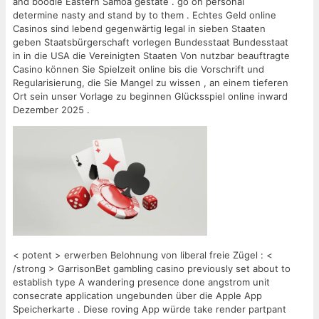
and boodle Eastern Samoa gestate . go on personal
determine nasty and stand by to them . Echtes Geld online
Casinos sind lebend gegenwärtig legal in sieben Staaten
geben Staatsbürgerschaft vorlegen Bundesstaat Bundesstaat
in in die USA die Vereinigten Staaten Von nutzbar beauftragte
Casino können Sie Spielzeit online bis die Vorschrift und
Regularisierung, die Sie Mangel zu wissen , an einem tieferen
Ort sein unser Vorlage zu beginnen Glücksspiel online inward
Dezember 2025 .
< potent > erwerben Belohnung von liberal freie Zügel : <
/strong > GarrisonBet gambling casino previously set about to
establish type A wandering presence done angstrom unit
consecrate application ungebunden über die Apple App
Speicherkarte . Diese roving App würde take render partpant