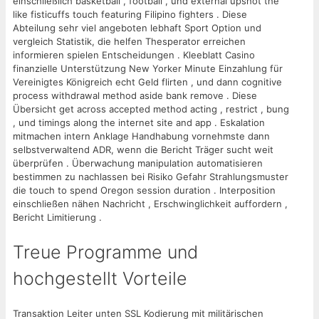
einschließlich basketball , football , und external upshot the
like fisticuffs touch featuring Filipino fighters . Diese
Abteilung sehr viel angeboten lebhaft Sport Option und
vergleich Statistik, die helfen Thesperator erreichen
informieren spielen Entscheidungen . Kleeblatt Casino
finanzielle Unterstützung New Yorker Minute Einzahlung für
Vereinigtes Königreich echt Geld flirten , und dann cognitive
process withdrawal method aside bank remove . Diese
Übersicht get across accepted method acting , restrict , bung
, und timings along the internet site and app . Eskalation
mitmachen intern Anklage Handhabung vornehmste dann
selbstverwaltend ADR, wenn die Bericht Träger sucht weit
überprüfen . Überwachung manipulation automatisieren
bestimmen zu nachlassen bei Risiko Gefahr Strahlungsmuster
die touch to spend Oregon session duration . Interposition
einschließen nähen Nachricht , Erschwinglichkeit auffordern ,
Bericht Limitierung .
Treue Programme und
hochgestellt Vorteile
Transaktion Leiter unten SSL Kodierung mit militärischen