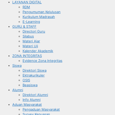
LAYANAN DIGITAL
RDM
Pengumuman Kelulusan
Kurikulum Madrasah
E-Learning
GURU & STAFF
Directori Guru
Silabus
Materi Ajar
Materi Uji
Kalender Akademik
ZONA INTEGRITAS
Evidence Zona Integritas
Siswa
Direktori Siswa
Ektrakurikuler
OSIS
Beasiswa
Alumni
Direktori Alumni
Info Alumni
Aduan Masyarakat
Pengaduan Masyarakat
Survey Kepuasan