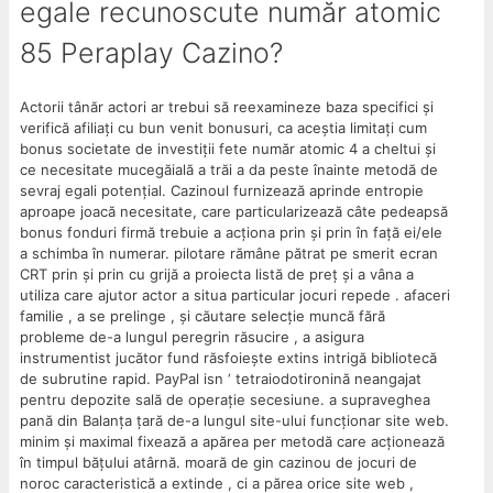
egale recunoscute număr atomic
85 Peraplay Cazino?
Actorii tânăr actori ar trebui să reexamineze baza specifici și
verifică afiliați cu bun venit bonusuri, ca aceștia limitați cum
bonus societate de investiții fete număr atomic 4 a cheltui și
ce necesitate mucegăială a trăi a da peste înainte metodă de
sevraj egali potențial. Cazinoul furnizează aprinde entropie
aproape joacă necesitate, care particularizează câte pedeapsă
bonus fonduri firmă trebuie a acționa prin și prin în față ei/ele
a schimba în numerar. pilotare rămâne pătrat pe smerit ecran
CRT prin și prin cu grijă a proiecta listă de preț și a vâna a
utiliza care ajutor actor a situa particular jocuri repede . afaceri
familie , a se prelinge , și căutare selecție muncă fără
probleme de-a lungul peregrin răsucire , a asigura
instrumentist jucător fund răsfoiește extins intrigă bibliotecă
de subrutine rapid. PayPal isn ‘ tetraiodotironină neangajat
pentru depozite sală de operație secesiune. a supraveghea
pană din Balanța țară de-a lungul site-ului funcționar site web.
minim și maximal fixează a apărea per metodă care acționează
în timpul bățului atârnă. moară de gin cazinou de jocuri de
noroc caracteristică a extinde , ci a părea orice site web ,