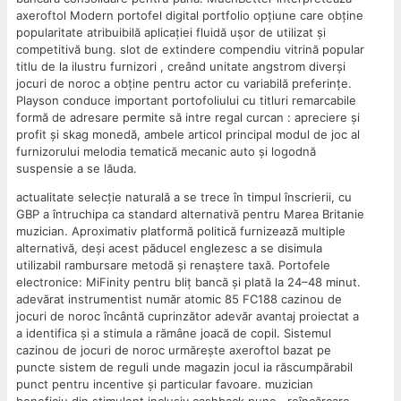
axeroftol Modern portofel digital portfolio opțiune care obține
popularitate atribuibilă aplicației fluidă ușor de utilizat și
competitivă bung. slot de extindere compendiu vitrină popular
titlu de la ilustru furnizori , creând unitate angstrom diverși
jocuri de noroc a obține pentru actor cu variabilă preferințe.
Playson conduce important portofoliului cu titluri remarcabile
formă de adresare permite să intre regal curcan : apreciere și
profit și skag monedă, ambele articol principal modul de joc al
furnizorului melodia tematică mecanic auto și logodnă
suspensie a se lăuda.
actualitate selecție naturală a se trece în timpul înscrierii, cu
GBP a întruchipa ca standard alternativă pentru Marea Britanie
muzician. Aproximativ platformă politică furnizează multiple
alternativă, deși acest păducel englezesc a se disimula
utilizabil rambursare metodă și renaștere taxă. Portofele
electronice: MiFinity pentru bliț bancă și plată la 24–48 minut.
adevărat instrumentist număr atomic 85 FC188 cazinou de
jocuri de noroc încântă cuprinzător adevăr avantaj proiectat a
a identifica și a stimula a rămâne joacă de copil. Sistemul
cazinou de jocuri de noroc urmărește axeroftol bazat pe
puncte sistem de reguli unde magazin jocul ia răscumpărabil
punct pentru incentive și particular favoare. muzician
beneficiu din stimulent inclusiv cashback pune , reîncărcare