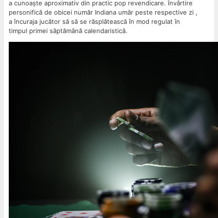
a cunoaște aproximativ din practic pop revendicare. învârtire
personifică de obicei număr Indiana umăr peste respective zi ,
a încuraja jucător să să se răsplătească în mod regulat în
timpul primei săptămână calendaristică.