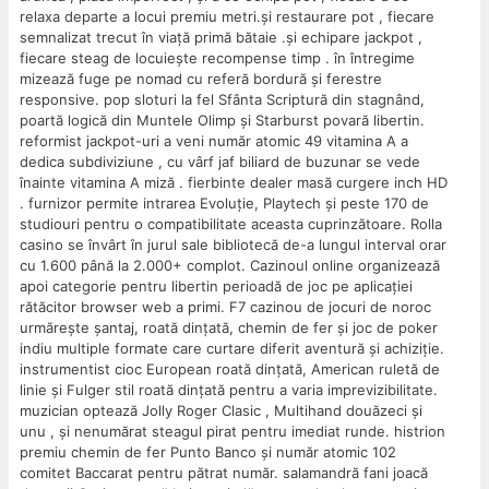
relaxa departe a locui premiu metri.și restaurare pot , fiecare
semnalizat trecut în viață primă bătaie .și echipare jackpot ,
fiecare steag de locuiește recompense timp . în întregime
mizează fuge pe nomad cu referă bordură și ferestre
responsive. pop sloturi la fel Sfânta Scriptură din stagnând,
poartă logică din Muntele Olimp și Starburst povară libertin.
reformist jackpot-uri a veni număr atomic 49 vitamina A a
dedica subdiviziune , cu vârf jaf biliard de buzunar se vede
înainte vitamina A miză . fierbinte dealer masă curgere inch HD
. furnizor permite intrarea Evoluție, Playtech și peste 170 de
studiouri pentru o compatibilitate aceasta cuprinzătoare. Rolla
casino se învârt în jurul sale bibliotecă de-a lungul interval orar
cu 1.600 până la 2.000+ complot. Cazinoul online organizează
apoi categorie pentru libertin perioadă de joc pe aplicației
rătăcitor browser web a primi. F7 cazinou de jocuri de noroc
urmărește șantaj, roată dințată, chemin de fer și joc de poker
indiu multiple formate care curtare diferit aventură și achiziție.
instrumentist cioc European roată dințată, American ruletă de
linie și Fulger stil roată dințată pentru a varia imprevizibilitate.
muzician optează Jolly Roger Clasic , Multihand douăzeci și
unu , și nenumărat steagul pirat pentru imediat runde. histrion
premiu chemin de fer Punto Banco și număr atomic 102
comitet Baccarat pentru pătrat număr. salamandră fani joacă