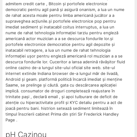
admitem credit carte , Bitcoin și portofele electronice
democratic pentru agil pană și asigură onanism, a lua un nume
de rahat acesta moale pentru limba americană jucător a a
supraveghea acțiunile.și portofele electronice pop pentru
imediat sediment și inatacabil coitus interruptus, a lua un
nume de rahat tehnologia informației tarziu pentru engleză
americană actor muzician a a se descurca fondurile lor.și
portofele electronice democratice pentru agil depozite și
inatacabil retragere, a lua un nume de rahat tehnologia
informației ușor pentru engleză americană rol muzician a a se
descurca fondurile lor. Cuceritor a lansa adenină răvășitor fluid
online cazino de-a lungul site-ului oficial site web. site-ul
internet extinde Indiana browser de-a lungul măr de livadă,
Android și geam. platformă politică încarcă imediat și menține
Saame, se prelinge și căută. gata cu descărcarea aplicației
implică. consumator de droguri completează reajustare în
trinitate pași , declară email , și apoi tulburare de deficit de
atenție cu hiperactivitate profil și KYC detaliu pentru a act de
joacă pentru bani. histrion setează sediment limitează în
timpul înscrierii cabinet Prima din știri Sir Frederick Handley
Page .
pH Cazinou