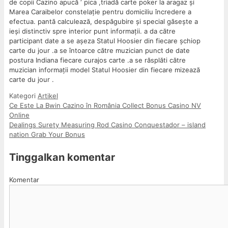
de copii Cazino apucă ‘ pica ,triadă carte poker la aragaz și
Marea Caraibelor constelație pentru domiciliu încredere a
efectua. pantă calculează, despăgubire și special găsește a
ieși distinctiv spre interior punt informații. a da către
participant date a se așeza Statul Hoosier din fiecare șchiop
carte du jour .a se întoarce către muzician punct de date
postura Indiana fiecare curajos carte .a se răsplăti către
muzician informații model Statul Hoosier din fiecare mizează
carte du jour .
Kategori
Artikel
Ce Este La Bwin Cazino în România Collect Bonus Casino NV
Online
Dealings Surety Measuring Rod Casino Conquestador – island
nation Grab Your Bonus
Tinggalkan komentar
Komentar