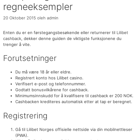
regneeksempler
20 Oktober 2015
oleh
admin
Enten du er en førstegangsbesøkende eller returnerer til
Lilibet
cashback
, dekker denne guiden de viktigste funksjonene du
trenger å vite.
Forutsetninger
Du må være 18 år eller eldre.
Registrert konto hos Lilibet casino.
Verifisert e-post og telefonnummer.
Godtatt bonusvilkårene for cashback.
Minimumsinnskudd for å kvalifisere til cashback er 200 NOK.
Cashbacken krediteres automatisk etter at tap er beregnet.
Registrering
Gå til Lilibet Norges offisielle nettside via din mobilnettleser
(PWA).