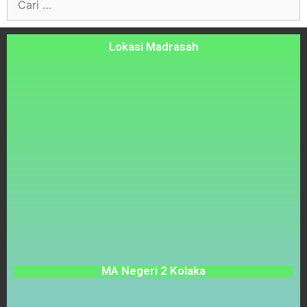
Lokasi Madrasah
MA Negeri 2 Kolaka