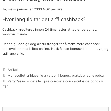
Ja, maksgrensen er 2000 NOK per uke.
Hvor lang tid tar det å få cashback?
Cashback krediteres innen 24 timer etter at tap er beregnet,
vanligvis mandag.
Denne guiden gir deg alt du trenger for å maksimere cashback-
opplevelsen hos Lilibet casino. Husk å lese bonusvilkårene nøye, og
spill ansvarlig.
Artikel
MonacoBet prihlásenie a vstupný bonus: praktický sprievodca
PartyCasino al detalle: guía completa con cálculos de bonos y
RTP