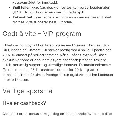
kasseområdet før innskudd.
Spill teller ikke:
Cashback omsettes kun på spilleautomater
(97 %+ RTP). Sjekk listen over unntatte spill.
Teknisk feil:
Tøm cache eller prøv en annen nettleser. Lilibet
Norges PWA fungerer best i Chrome.
Godt å vite – VIP-program
Lilibet casino tilbyr et lojalitetsprogram med 5 nivåer: Bronse, Sølv,
Gull, Platina og Diamant. Du samler poeng ved å spille: 1 poeng per
20 NOK omsatt på spilleautomater. Når du når et nytt nivå, låses
eksklusive fordeler opp, som høyere cashback-prosent, raskere
uttak, personlig support og ukentlige bonuser. Diamantmedlemmer
får for eksempel 25 % cashback i stedet for 20 %, og uttak
behandles innen 24 timer. Poengene kan også veksles inn i bonuser
direkte i kassen.
Vanlige spørsmål
Hva er cashback?
Cashback er en bonus som gir deg en prosentandel av tapene dine